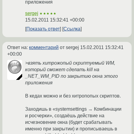
приложения
sergej
★★★★★
15.02.2011 15:32:41 +00:00
Показать ответ
Ссылка
Ответ на:
комментарий
от sergej
15.02.2011 15:32:41
+00:00
>взять хитрожопый скриптуемый WM,
который сможет сделать kill на
_NET_WM_PID по закрытию окна этого
приложения
В кедах можно и без хитропопых скриптов.
Заходишь в «systemsettings → Комбинации
и росчерки», создаёшь действие на
исчезновение окна (будет срабатывать
именно при закрытии) и прописываешь в