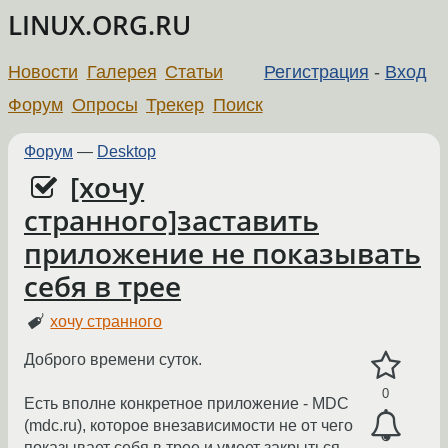
LINUX.ORG.RU
Новости
Галерея
Статьи
Регистрация
-
Вход
Форум
Опросы
Трекер
Поиск
Форум
—
Desktop
[хочу
странного]заставить
приложение не показывать
себя в трее
хочу странного
Доброго времени суток.
0
Есть вполне конкретное приложение - MDC
(mdc.ru), которое внезависимости не от чего
показывает себя в трее и умеет закрыться