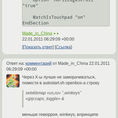
"true"

    MatchIsTouchpad "on"

EndSection
Made_in_China
★★
22.01.2011 06:29:09 +00:00
Показать ответ
Ссылка
Ответ на:
комментарий
от Made_in_China
22.01.2011
06:29:09 +00:00
Через Х-ы лучше не заморачиваться,
помести в autostart.sh openbox-a строку
setxkbmap «us,ru» ",winkeys"
«grp:caps_toggle» &
меньше геморроя, winkeys, впринципе