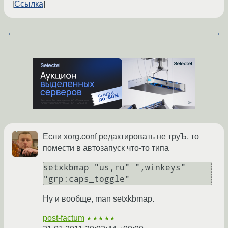
Ссылка
←
→
Если xorg.conf редактировать не труЪ, то
помести в автозапуск что-то типа
setxkbmap "us,ru" ",winkeys" 
"grp:caps_toggle"
Ну и вообще, man setxkbmap.
post-factum
★★★★★