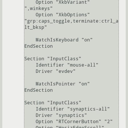
    Option "XkbVariant" 
",winkeys"

    Option "XkbOptions" 
"grp:caps_toggle,terminate:ctrl_a
lt_bksp"

    MatchIsKeyboard "on"

EndSection

Section "InputClass"

    Identifier "mouse-all"

    Driver "evdev"

    MatchIsPointer "on"

EndSection

Section "InputClass"

    Identifier "synaptics-all"

    Driver "synaptics"

    Option "RTCornerButton" "2"

    Option "HorizEdgeScroll" 