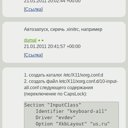
21.01.2011 20:02:44 +00:00
Ссылка
Автозапуск, сиречь .xinitrc, например
dumal
★★
21.01.2011 20:41:57 +00:00
Ссылка
1. создать каталог /etc/X11/xorg.conf.d
2. создать файл /etc/X11/xorg.conf.d/10-input-
all.conf следующего содержания
(переключение по CapsLock):
Section "InputClass"

    Identifier "keyboard-all"

    Driver "evdev"

    Option "XkbLayout" "us,ru"
