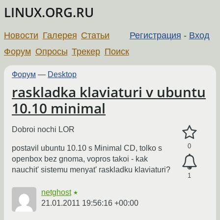
LINUX.ORG.RU
Новости
Галерея
Статьи
Регистрация
-
Вход
Форум
Опросы
Трекер
Поиск
Форум
—
Desktop
raskladka klaviaturi v ubuntu
10.10 minimal
Dobroi nochi LOR
0
postavil ubuntu 10.10 s Minimal CD, tolko s
openbox bez gnoma, vopros takoi - kak
nauchit' sistemu menyat' raskladku klaviaturi?
1
netghost
★
21.01.2011 19:56:16 +00:00