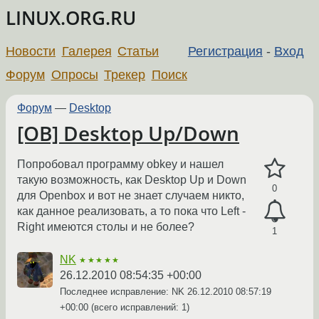
LINUX.ORG.RU
Новости
Галерея
Статьи
Регистрация
-
Вход
Форум
Опросы
Трекер
Поиск
Форум
—
Desktop
[OB] Desktop Up/Down
Попробовал программу obkey и нашел
такую возможность, как Desktop Up и Down
0
для Openbox и вот не знает случаем никто,
как данное реализовать, а то пока что Left -
Right имеются столы и не более?
1
NK
★★★★★
26.12.2010 08:54:35 +00:00
Последнее исправление: NK
26.12.2010 08:57:19
+00:00
(всего исправлений: 1)