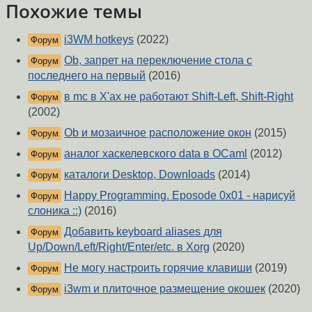
Похожие темы
i3WM hotkeys
(2022)
Форум
Ob, запрет на переключение стола с
Форум
последнего на первый
(2016)
в mc в X'ах не работают Shift-Left, Shift-Right
Форум
(2002)
Ob и мозаичное расположение окон
(2015)
Форум
аналог хаскелевского data в OCaml
(2012)
Форум
каталоги Desktop, Downloads
(2014)
Форум
Happy Programming. Eposode 0x01 - нарисуй
Форум
слоника ::)
(2016)
Добавить keyboard aliases для
Форум
Up/Down/Left/Right/Enter/etc. в Xorg
(2020)
Не могу настроить горячие клавиши
(2019)
Форум
i3wm и плиточное размещение окошек
(2020)
Форум