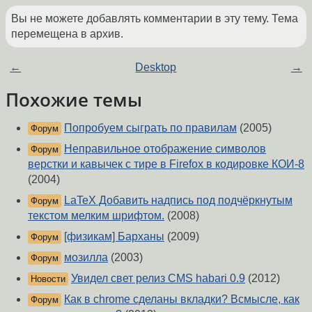
Вы не можете добавлять комментарии в эту тему. Тема
перемещена в архив.
←
Desktop
→
Похожие темы
Попробуем сыграть по правилам
(2005)
Форум
Неправильное отображение символов
Форум
верстки и кавычек с тире в Firefox в кодировке КОИ-8
(2004)
LaTeX Добавить надпись под подчёркнутым
Форум
текстом мелким шрифтом.
(2008)
[физикам] Барханы
(2009)
Форум
мозилла
(2003)
Форум
Увидел свет релиз CMS habari 0.9
(2012)
Новости
Как в chrome сделаны вкладки? Всмысле, как
Форум