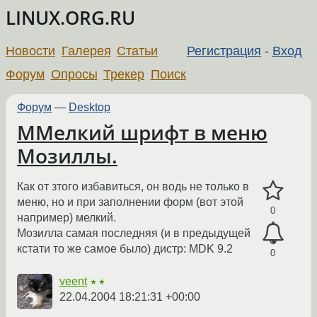
LINUX.ORG.RU
Новости
Галерея
Статьи
Регистрация
-
Вход
Форум
Опросы
Трекер
Поиск
Форум
—
Desktop
ММелкий шрифт в меню
Мозиллы.
Как от зтого избавиться, он водь не только в
меню, но и при заполнении форм (вот этой
0
например) мелкий.
Мозилла самая последняя (и в предыдущей
кстати то же самое было) дистр: MDK 9.2
0
veent
★★
22.04.2004 18:21:31 +00:00