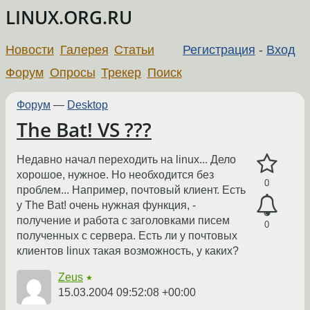
LINUX.ORG.RU
Новости
Галерея
Статьи
Регистрация
-
Вход
Форум
Опросы
Трекер
Поиск
Форум
—
Desktop
The Bat! VS ???
Недавно начал переходить на linux... Дело
хорошое, нужное. Но необходится без
0
проблем... Например, почтовый клиент. Есть
у The Bat! очень нужная функция, -
получение и работа с заголовками писем
0
полученных с сервера. Есть ли у почтовых
клиентов linux такая возможность, у каких?
Zeus
★
15.03.2004 09:52:08 +00:00