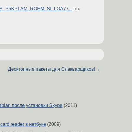
/ASUS_P5KPLAM_ROEM_SI_LGA77...
это
Десктопные пакеты для Слакварщиков!
→
ebian после установки Skype
(2011)
card reader в нетбуке
(2009)