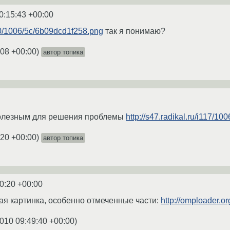
0:15:43 +00:00
140/1006/5c/6b09dcd1f258.png
так я понимаю?
:08 +00:00
)
автор топика
полезным для решения проблемы
http://s47.radikal.ru/i117/1
:20 +00:00
)
автор топика
0:20 +00:00
ая картинка, особенно отмеченные части:
http://omploader.
010 09:49:40 +00:00
)