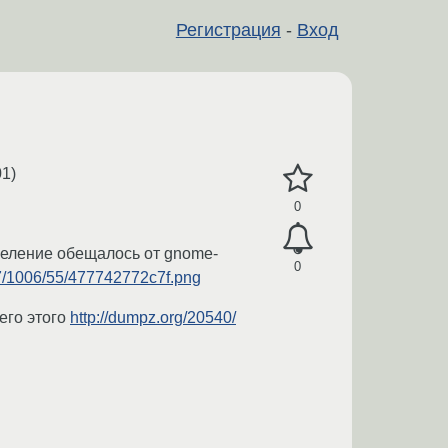
Регистрация
-
Вход
01)
0
сцеление обещалось от gnome-
0
147/1006/55/477742772c7f.png
его этого
http://dumpz.org/20540/