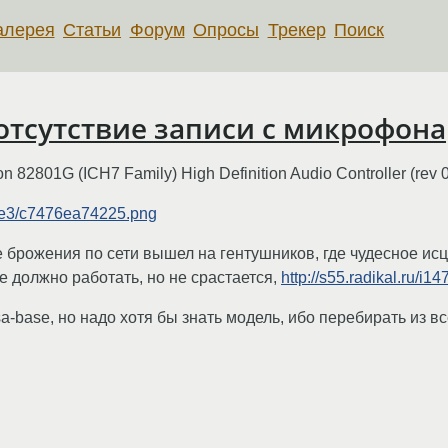
алерея
Статьи
Форум
Опросы
Трекер
Поиск
, отсутствие записи с микрофона
on 82801G (ICH7 Family) High Definition Audio Controller (rev 
06/e3/c7476ea74225.png
ле брожения по сети вышел на гентушников, где чудесное и
е должно работать, но не срастается,
http://s55.radikal.ru/i
a-base, но надо хотя бы знать модель, ибо перебирать из вс