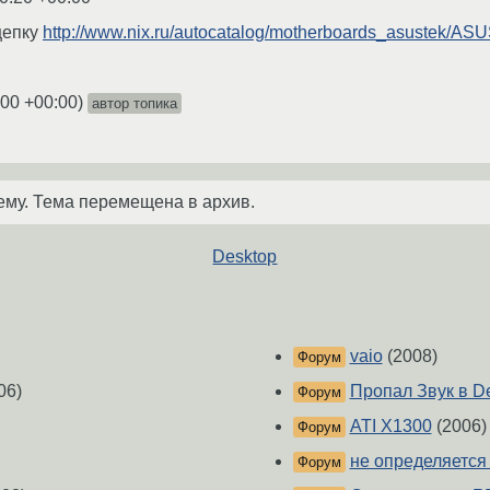
цепку
http://www.nix.ru/autocatalog/motherboards_asustek
:00 +00:00
)
автор топика
ему. Тема перемещена в архив.
Desktop
vaio
(2008)
Форум
06)
Пропал Звук в D
Форум
ATI X1300
(2006)
Форум
не определяется 
Форум