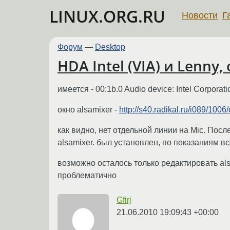
LINUX.ORG.RU
Новости
Г
Форум
—
Desktop
HDA Intel (VIA) и Lenny
имеется - 00:1b.0 Audio device: Intel Corporati
окно alsamixer -
http://s40.radikal.ru/i089/10
как видно, нет отдельной линии на Mic. Пос
alsamixer. был установлен, по показаниям вс
возможно осталось только редактировать als
проблематично
Gfirj
21.06.2010 19:09:43 +00:00