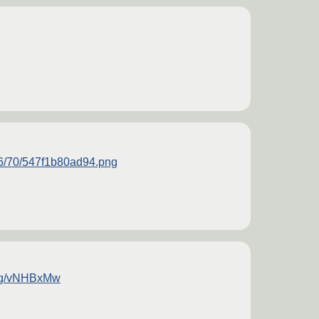
006/70/547f1b80ad94.png
org/vNHBxMw