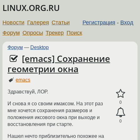
LINUX.ORG.RU
Новости
Галерея
Статьи
Регистрация
-
Вход
Форум
Опросы
Трекер
Поиск
Форум
—
Desktop
[emacs] Сохранение
геометрии окна
emacs
Здравствуй, ЛОР.
0
И снова я со своим имаксом. На этот раз
мне хочется сохранения размеров и
положения иксового окна при выходе и
0
восстановления при старте.
Нашел нечто приблизительно похожее на