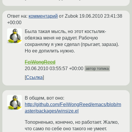
Ответ на:
комментарий
от Zubok
19.06.2010 23:41:38
+00:00
Была такая мысль, но этот костылик-
обвязка меня не радует. Рабочую
сохранялку я уже сделал (прыгает, зараза).
Но ее допилить нужно.
FeiWongReed
20.06.2010 03:55:57 +00:00
автор топика
Ссылка
В общем, вот оно:
http://github.com/FeiWongReed/emacs/blob/m
aster/packages/winsize.el
Топорненько, конечно, но работает. Жалко,
что само по себе оно такого не умеет.