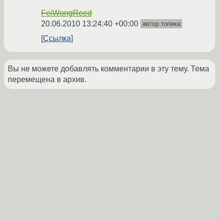
FeiWongReed
20.06.2010 13:24:40 +00:00
автор топика
Ссылка
Вы не можете добавлять комментарии в эту тему. Тема
перемещена в архив.
←
Desktop
→
Похожие темы
company-jedi emacs виснет
(2016)
Форум
Вылетает после открытия\переоткрытия
Форум
сессии
(2017)
сделал неработоспособную конфигурацию
Форум
Emacs
(2017)
Создание бэкапов файлов в Emacs
(2013)
Форум