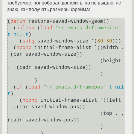
требуемое, попробовал допилить, но не вышло, не
знаю, как получать размеры фрейма:
(
defun
 restore-saved-window-geom()

  (
unless
 (
load
"~/.emacs.d/framesize"
t
nil
t
)

    (
setq
 saved-window-size '(
80
30
)))

  (
nconc
 initial-frame-alist `((width . 
,(car saved-window-size))

                               (height 
. ,(cadr saved-window-size))

                               )

         )

  (
if
 (
load
"~/.emacs.d/framepos"
t
nil
t
)

    (
nconc
 initial-frame-alist `((left 
. ,(car saved-window-pos))

                               (top . , 
(cadr saved-window-pos))

                               )

           )
