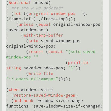
(
&optional
; вот это и не работает
  (
let
 ((
original-window-pos
  `(,
(frame-left) ,(frame-top))))

    (
unless
 (
equal
 original-window-pos 
saved-window-pos)

      (
with-temp-buffer
        (
setq
 saved-window-pos 
original-window-pos) 

        (
insert
 (
concat
"(setq saved-
window-pos '"
                        (
prin1-to-
string
 saved-window-pos) 
")"
))

        (
write-file
"~/.emacs.d/framepos"
)))))

(
when
 window-system

  (
restore-saved-window-geom
)

  (
add-hook
 'window-size-change-