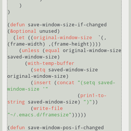
    )

)

(
defun
 save-window-size-if-changed 
(
&optional
 unused)

  (
let
 ((
original-window-size
  `(,
(frame-width) ,(frame-height))))

    (
unless
 (
equal
 original-window-size 
saved-window-size)

      (
with-temp-buffer
        (
setq
 saved-window-size 
original-window-size) 

        (
insert
 (
concat
"(setq saved-
window-size '"
                        (
prin1-to-
string
 saved-window-size) 
")"
))

        (
write-file
"~/.emacs.d/framesize"
)))))

(
defun
 save-window-pos-if-changed 