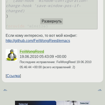
;  (add-hook 'window-configuration-
change-hook 'save-window-pos-if-
changed)
)

Развернуть
(
provide
Если кому интересно, то вот мой конфиг:
http://github.com/FeiWongReed/emacs
FeiWongReed
19.06.2010 05:43:09 +00:00
Последнее исправление: FeiWongReed
19.06.2010
05:46:44 +00:00
(всего исправлений: 2)
Ссылка
←
→