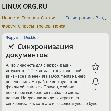
LINUX.ORG.RU
Новости
Галерея
Статьи
Регистрация
-
Вход
Форум
Опросы
Трекер
Поиск
Форум
—
Desktop
Синхронизация
документов
А что у нас есть для синхронизации
документов? Т. е. дома воткнул внешний
0
винт - все изменения из Documents на него
перенеслись. На работе воткнул - тоже все
файлы обновились. Причем, с обоих
0
носителей выбирается наиболее свежая
версия. На крайняк пойдет и через инет
синхронизация, хотя это и не совсем удобно будет.