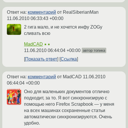
Ответ на:
комментарий
от RealSiberianMan
11.06.2010 06:33:43 +00:00
2 гига мало, и не хочется инфу ZOGу
сливать всю
MadCAD
★★
11.06.2010 06:44:04 +00:00
автор топика
Показать ответ
Ссылка
Ответ на:
комментарий
от MadCAD
11.06.2010
06:44:04 +00:00
Оно для маленьких документов отлично
подходит, за то. Я вот синхронизирую с
помощью него Firefox Scrapbook — у меня
на всех машинах сохраненные статьи
автоматически синхронизируются. Очень
удобно.