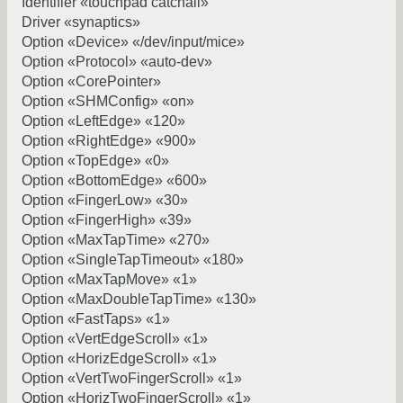
Identifier «touchpad catchall»
Driver «synaptics»
Option «Device» «/dev/input/mice»
Option «Protocol» «auto-dev»
Option «CorePointer»
Option «SHMConfig» «on»
Option «LeftEdge» «120»
Option «RightEdge» «900»
Option «TopEdge» «0»
Option «BottomEdge» «600»
Option «FingerLow» «30»
Option «FingerHigh» «39»
Option «MaxTapTime» «270»
Option «SingleTapTimeout» «180»
Option «MaxTapMove» «1»
Option «MaxDoubleTapTime» «130»
Option «FastTaps» «1»
Option «VertEdgeScroll» «1»
Option «HorizEdgeScroll» «1»
Option «VertTwoFingerScroll» «1»
Option «HorizTwoFingerScroll» «1»