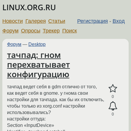
LINUX.ORG.RU
Новости
Галерея
Статьи
Регистрация
-
Вход
Форум
Опросы
Трекер
Поиск
Форум
—
Desktop
тачпад: гном
перехватывает
конфигурацию
тачпад ведет себя в gdm отлично от того,
как ведет себя в gnome. у гнома свои
0
настройки для тачпада. как бы их отключить,
чтобы только из xorg.conf настройки
использовывались?
0
настройки оттуда:
Section «InputDevice»