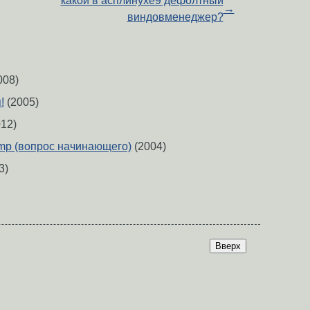
какой в асплинухе9 дефолтный
→
виндовменеджер?
008)
!
(2005)
12)
omp (вопрос начинающего)
(2004)
3)
Вверх