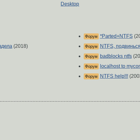
Desktop
*Parted+NTFS
(2
Форум
здела
(2018)
NTFS, подвинься
Форум
badblocks ntfs
(20
Форум
localhost to myc
Форум
NTFS help!!!
(200
Форум