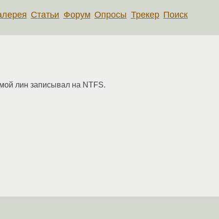
алерея
Статьи
Форум
Опросы
Трекер
Поиск
б мой лин записывал на NTFS.