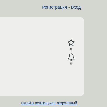
Регистрация
-
Вход
0
0
какой в асплинухе9 дефолтный
→