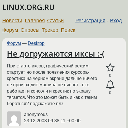
LINUX.ORG.RU
Новости
Галерея
Статьи
Регистрация
-
Вход
Форум
Опросы
Трекер
Поиск
Форум
—
Desktop
Не догружаются иксы :-(
При старте иксов, графический режим
стартует, но после появления курсора-
0
крестика на черном экране дальше ничего
не происходит, машина не виснет - все
работает и консоли и крестик по экрану
0
тягается. Что это может быть и как с таким
бороться? подскажите плз
anonymous
23.12.2003 09:38:11 +00:00