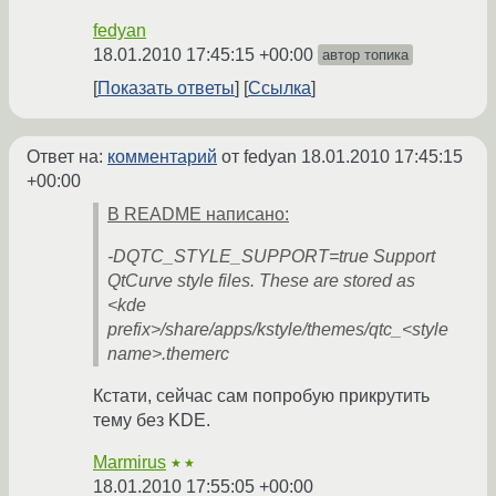
fedyan
18.01.2010 17:45:15 +00:00
автор топика
Показать ответы
Ссылка
Ответ на:
комментарий
от fedyan
18.01.2010 17:45:15
+00:00
В README написано:
-DQTC_STYLE_SUPPORT=true Support
QtCurve style files. These are stored as
<kde
prefix>/share/apps/kstyle/themes/qtc_<style
name>.themerc
Кстати, сейчас сам попробую прикрутить
тему без KDE.
Marmirus
★★
18.01.2010 17:55:05 +00:00