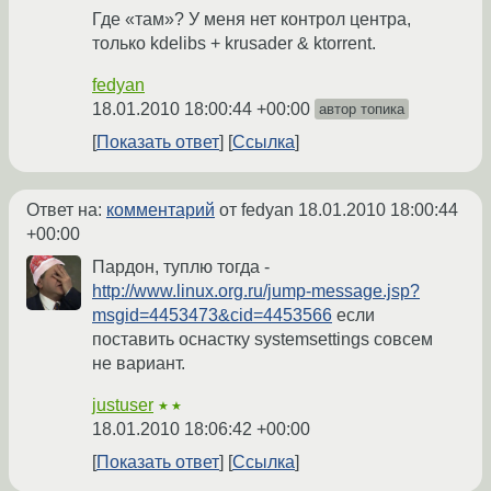
Где «там»? У меня нет контрол центра,
только kdelibs + krusader & ktorrent.
fedyan
18.01.2010 18:00:44 +00:00
автор топика
Показать ответ
Ссылка
Ответ на:
комментарий
от fedyan
18.01.2010 18:00:44
+00:00
Пардон, туплю тогда -
http://www.linux.org.ru/jump-message.jsp?
msgid=4453473&cid=4453566
если
поставить оснастку systemsettings совсем
не вариант.
justuser
★★
18.01.2010 18:06:42 +00:00
Показать ответ
Ссылка