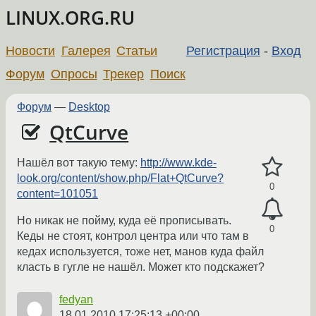
LINUX.ORG.RU
Новости
Галерея
Статьи
Регистрация
-
Вход
Форум
Опросы
Трекер
Поиск
Форум
—
Desktop
QtCurve
Нашёл вот такую тему:
http://www.kde-
look.org/content/show.php/Flat+QtCurve?
0
content=101051
Но никак не пойму, куда её прописывать.
0
Кеды не стоят, контрол центра или что там в
кедах используется, тоже нет, манов куда файл
класть в гугле не нашёл. Может кто подскажет?
fedyan
18.01.2010 17:25:13 +00:00