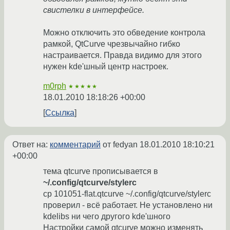
свистелки в интерфейсе.
Можно отключить это обведение контрола
рамкой, QtCurve чрезвычайно гибко
настраивается. Правда видимо для этого
нужен kde'шный центр настроек.
m0rph
★★★★★
18.01.2010 18:18:26 +00:00
Ссылка
Ответ на:
комментарий
от fedyan
18.01.2010 18:10:21
+00:00
тема qtcurve прописывается в
~/.config/qtcurve/stylerc
cp 101051-flat.qtcurve ~/.config/qtcurve/stylerc
проверил - всё работает. Не установлено ни
kdelibs ни чего другого kde'шного
Настройки самой qtcurve можно изменять