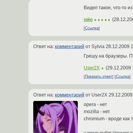
Видел такое, что-то 
sdio
(
28.12.20
★★★★★
Ссылка
Ответ на:
комментарий
от Sylvia
28.12.2009 1
Грешу на браузеры. 
User2X
(
29.12.2009 
★
Показать ответ
Ссылка
Ответ на:
комментарий
от User2X
29.12.2009
opera - нет
mozilla - нет
chromium - вроде как 
у меня qutim (точнее к