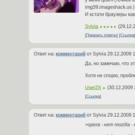
img39.imageshack.us )
И кстати браузеры как
Sylvia
(
29.12.
★★★★★
Показать ответы
Ссылка
Ответ на:
комментарий
от Sylvia
29.12.2009 1
Да, но замечаю, что эт
Хотя не спорю, пробл
User2X
(
30.12.2009 
★
Ссылка
Ответ на:
комментарий
от Sylvia
29.12.2009 1
>opera - нет mozilla 