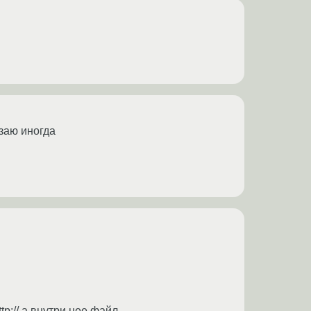
заю иногда
tp:// а внутри нее файл