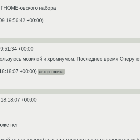
из ГНОМЕ-овского набора
09 19:56:42 +00:00
)
9:51:34 +00:00
Пользуюсь мозилой и хромиумом. Последнее время Оперу ю
18:18:07 +00:00
)
автор топика
 18:18:07 +00:00
тоже нет
акой-то его плагин) создавал внутри своих настроек папку ht