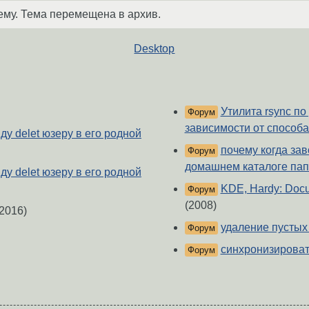
ему. Тема перемещена в архив.
Desktop
Утилита rsync по
Форум
зависимости от способа
ду delet юзеру в его родной
почему когда зав
Форум
домашнем каталоге пап
ду delet юзеру в его родной
KDE, Hardy: Docum
Форум
(2008)
2016)
удаление пустых
Форум
синхронизироват
Форум