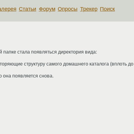
алерея
Статьи
Форум
Опросы
Трекер
Поиск
й папке стала появляться директория вида:
вторяющие структуру самого домашнего каталога (вплоть до 
о она появляется снова.