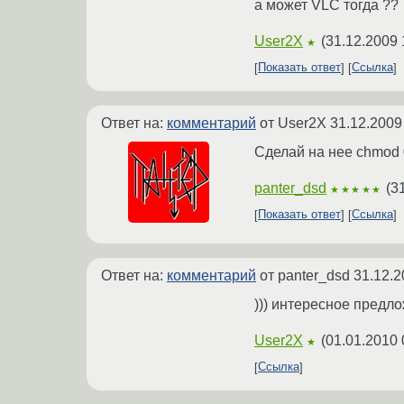
а может VLC тогда ??
User2X
(
31.12.2009 
★
Показать ответ
Ссылка
Ответ на:
комментарий
от User2X
31.12.2009
Сделай на нее chmod 0
panter_dsd
(
3
★★★★★
Показать ответ
Ссылка
Ответ на:
комментарий
от panter_dsd
31.12.2
))) интересное предл
User2X
(
01.01.2010 
★
Ссылка