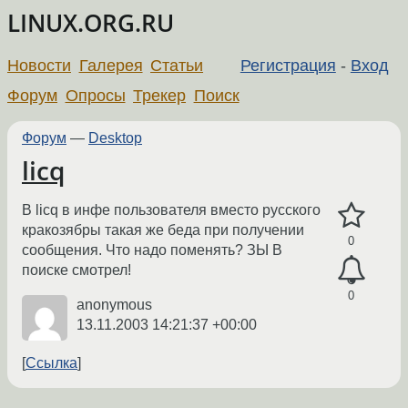
LINUX.ORG.RU
Новости
Галерея
Статьи
Регистрация
-
Вход
Форум
Опросы
Трекер
Поиск
Форум
—
Desktop
licq
В licq в инфе пользователя вместо русского
кракозябры такая же беда при получении
0
сообщения. Что надо поменять? ЗЫ В
поиске смотрел!
0
anonymous
13.11.2003 14:21:37 +00:00
Ссылка