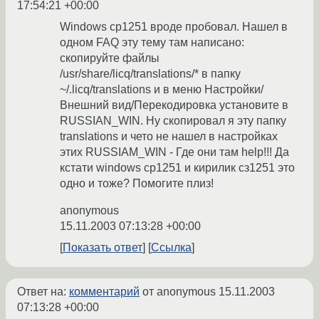
17:54:21 +00:00
Windows cp1251 вроде пробовал. Нашел в
одном FAQ эту тему там написано:
скопируйте файлы
/usr/share/licq/translations/* в папку
~/.licq/translations и в меню Настройки/
Внешний вид/Перекодировка установите в
RUSSIAN_WIN. Ну скопировал я эту папку
translations и чето не нашел в настройках
этих RUSSIAM_WIN - Где они там help!!! Да
кстати windows cp1251 и кирилик сз1251 это
одно и тоже? Помогите плиз!
anonymous
15.11.2003 07:13:28 +00:00
Показать ответ
Ссылка
Ответ на:
комментарий
от anonymous
15.11.2003
07:13:28 +00:00