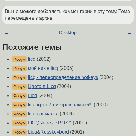
Вы не можете добавлять комментарии в эту тему. Тема
перемещена в архив.
←
Desktop
→
Похожие темы
licq
(2002)
Форум
мой ник в licq
(2005)
Форум
licq - переопределение hotkeys
(2004)
Форум
Цвета в Licq
(2004)
Форум
Licq
(2004)
Форум
licq жрет 25 метров памяти!!!
(2000)
Форум
licq сломался
(2004)
Форум
LICQ через PROXY
(2001)
Форум
Licq&Russkeybord
(2001)
Форум