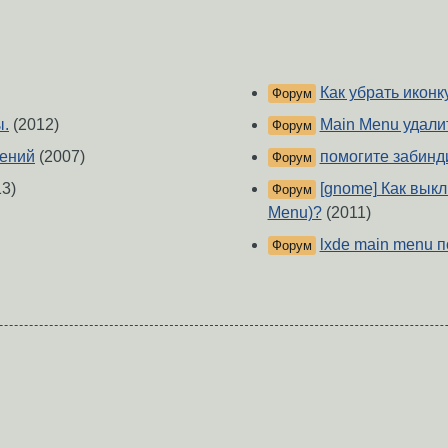
Как убрать иконк
Форум
ы.
(2012)
Main Menu удали
Форум
жений
(2007)
помогите забинд
Форум
3)
[gnome] Как вык
Форум
Menu)?
(2011)
lxde main menu 
Форум