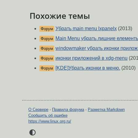
Похожие темы
Убрать main menu lxpanelx
(2013)
Форум
Main Menu убрать лишние елемент
Форум
windowmaker убрать иконки прило
Форум
иконки приложений в xdg-menu
(201
Форум
[KDE]Убрать иконки в меню.
(2010)
Форум
О Сервере
-
Правила форума
-
Разметка Markdown
Сообщить об ошибке
https://www.linux.org.ru/