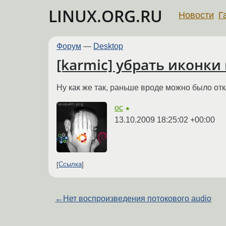
LINUX.ORG.RU
Новости
Г
Форум
—
Desktop
[karmic] убрать иконк
Ну как же так, раньше вроде можно было отк
oc
★
13.10.2009 18:25:02 +00:00
Ссылка
←
Нет воспроизведения потокового audio