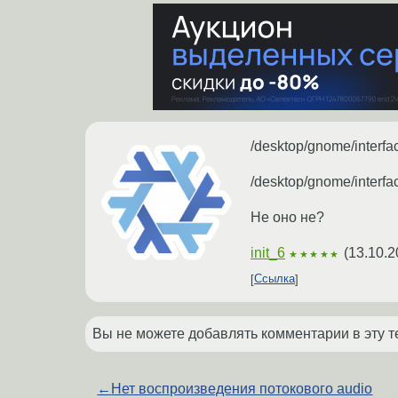
/desktop/gnome/interf
/desktop/gnome/interf
Не оно не?
init_6
(
13.10.2
★★★★★
Ссылка
Вы не можете добавлять комментарии в эту т
←
Нет воспроизведения потокового audio