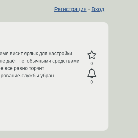
Регистрация
-
Вход
ремя висит ярлык для настройки
е даёт, т.е. обычными средствами
0
ее все равно торчит
ирование-службы убран.
0