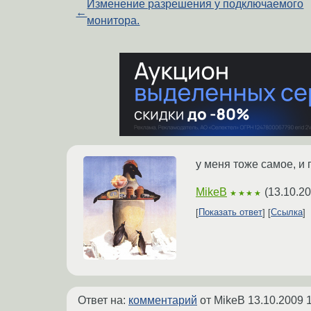
Изменение разрешения у подключаемого
←
монитора.
у меня тоже самое, и 
MikeB
(
13.10.20
★★★★
Показать ответ
Ссылка
Ответ на:
комментарий
от MikeB
13.10.2009 