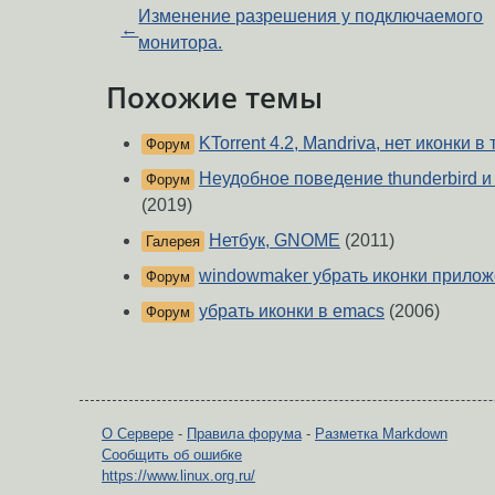
Изменение разрешения у подключаемого
←
монитора.
Похожие темы
KTorrent 4.2, Mandriva, нет иконки в 
Форум
Неудобное поведение thunderbird и f
Форум
(2019)
Нетбук, GNOME
(2011)
Галерея
windowmaker убрать иконки прило
Форум
убрать иконки в emacs
(2006)
Форум
О Сервере
-
Правила форума
-
Разметка Markdown
Сообщить об ошибке
https://www.linux.org.ru/