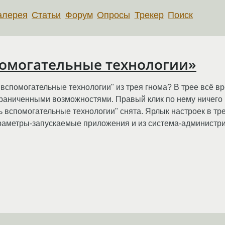
алерея
Статьи
Форум
Опросы
Трекер
Поиск
помогательные технологии»
у "вспомогательные технологии" из трея гнома? В трее всё в
раниченными возможностями. Правый клик по нему ничего н
ть вспомогательные технологии" снята. Ярлык настроек в тр
раметры-запускаемые приложения и из система-администр