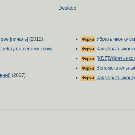
Desktop
трее [пичаль]
(2012)
Убрать иконку с
Форум
iretray по левому клику
Как убрать иконк
Форум
[KDE]Убрать ико
Форум
Вспомогательны
Форум
жений
(2007)
Как убрать иконк
Форум