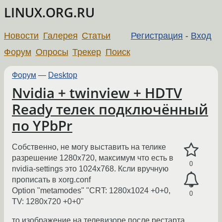
LINUX.ORG.RU
Новости
Галерея
Статьи
Регистрация
-
Вход
Форум
Опросы
Трекер
Поиск
Форум
—
Desktop
Nvidia + twinview + HDTV
Ready телек подключённый
по YPbPr
Собственно, не могу выставить на телике
разрешение 1280x720, максимум что есть в
0
nvidia-settings это 1024x768. Ксли вручную
прописать в xorg.conf
Option "metamodes" "CRT: 1280x1024 +0+0,
0
TV: 1280x720 +0+0"
то изображение на телевизоре после рестарта