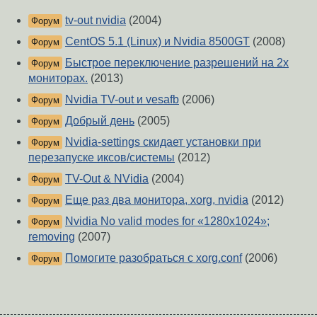
tv-out nvidia
(2004)
Форум
CentOS 5.1 (Linux) и Nvidia 8500GT
(2008)
Форум
Быстрое переключение разрешений на 2х
Форум
мониторах.
(2013)
Nvidia TV-out и vesafb
(2006)
Форум
Добрый день
(2005)
Форум
Nvidia-settings скидает установки при
Форум
перезапуске иксов/системы
(2012)
TV-Out & NVidia
(2004)
Форум
Еще раз два монитора, xorg, nvidia
(2012)
Форум
Nvidia No valid modes for «1280x1024»;
Форум
removing
(2007)
Помогите разобраться с xorg.conf
(2006)
Форум