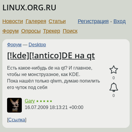
LINUX.ORG.RU
Новости
Галерея
Статьи
Регистрация
-
Вход
Форум
Опросы
Трекер
Поиск
Форум
—
Desktop
[!kde][!antico]DE на qt
Есть какое-нибудь de на qt? И главное,
чтобы не монструазное, как KDE.
0
Пока нашёл только qlwm, думаю попилить
его чуток под себя
0
Gary
★★★★★
16.07.2009 18:13:21 +00:00
Ссылка