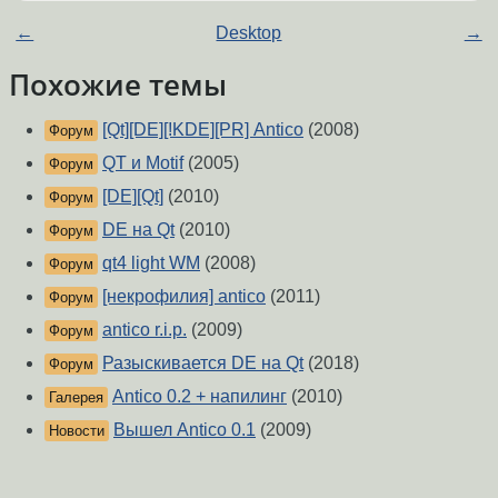
←
Desktop
→
Похожие темы
[Qt][DE][!KDE][PR] Antico
(2008)
Форум
QT и Motif
(2005)
Форум
[DE][Qt]
(2010)
Форум
DE на Qt
(2010)
Форум
qt4 light WM
(2008)
Форум
[некрофилия] antico
(2011)
Форум
antico r.i.p.
(2009)
Форум
Разыскивается DE на Qt
(2018)
Форум
Antico 0.2 + напилинг
(2010)
Галерея
Вышел Antico 0.1
(2009)
Новости