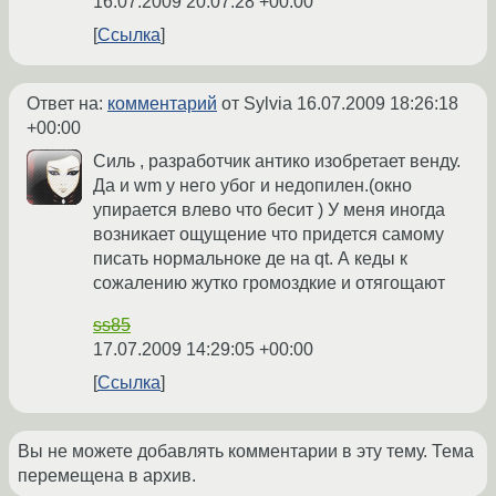
16.07.2009 20:07:28 +00:00
Ссылка
Ответ на:
комментарий
от Sylvia
16.07.2009 18:26:18
+00:00
Силь , разработчик антико изобретает венду.
Да и wm у него убог и недопилен.(окно
упирается влево что бесит ) У меня иногда
возникает ощущение что придется самому
писать нормальноке де на qt. А кеды к
сожалению жутко громоздкие и отягощают
ss85
17.07.2009 14:29:05 +00:00
Ссылка
Вы не можете добавлять комментарии в эту тему. Тема
перемещена в архив.