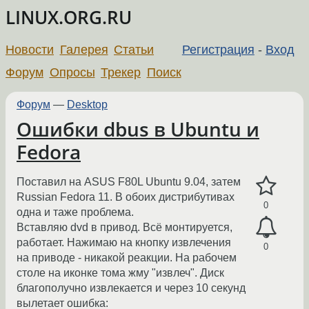
LINUX.ORG.RU
Новости
Галерея
Статьи
Регистрация
-
Вход
Форум
Опросы
Трекер
Поиск
Форум
—
Desktop
Ошибки dbus в Ubuntu и
Fedora
Поставил на ASUS F80L Ubuntu 9.04, затем
Russian Fedora 11. В обоих дистрибутивах
0
одна и таже проблема.
Вставляю dvd в привод. Всё монтируется,
работает. Нажимаю на кнопку извлечения
0
на приводе - никакой реакции. На рабочем
столе на иконке тома жму "извлеч". Диск
благополучно извлекается и через 10 секунд
вылетает ошибка: