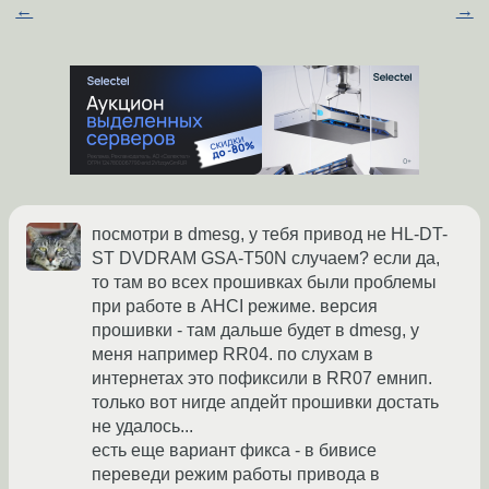
←
→
посмотри в dmesg, у тебя привод не HL-DT-
ST DVDRAM GSA-T50N случаем? если да,
то там во всех прошивках были проблемы
при работе в AHCI режиме. версия
прошивки - там дальше будет в dmesg, у
меня например RR04. по слухам в
интернетах это пофиксили в RR07 емнип.
только вот нигде апдейт прошивки достать
не удалось...
есть еще вариант фикса - в бивисе
переведи режим работы привода в