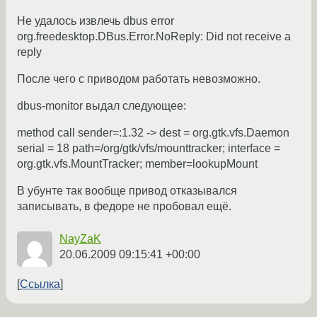
Не удалось извлечь dbus error
org.freedesktop.DBus.Error.NoReply: Did not receive a
reply
После чего с приводом работать невозможно.
dbus-monitor выдал следующее:
method call sender=:1.32 -> dest = org.gtk.vfs.Daemon
serial = 18 path=/org/gtk/vfs/mounttracker; interface =
org.gtk.vfs.MountTracker; member=lookupMount
В убунте так вообще привод отказывался
записывать, в федоре не пробовал ещё.
NayZaK
20.06.2009 09:15:41 +00:00
Ссылка