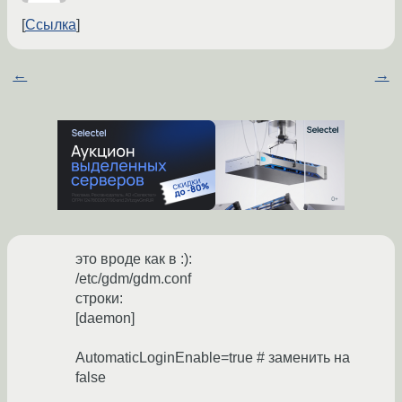
Ссылка
←
→
это вроде как в :):
/etc/gdm/gdm.conf
строки:
[daemon]
AutomaticLoginEnable=true # заменить на
false