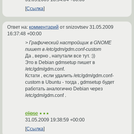
Ссылка
Ответ на:
комментарий
от snizovtsev
31.05.2009
16:37:48 +00:00
> Графический настройщик в GNOME
пишет в /etc/gdm/gdm.conf-custom
Да , верно , напутали все тут. :))
Это в Debian gdmsetup пишет в
/etc/gdm/gdm.conf.
Кстати , если удалить /etc/gdm/gdm.conf-
custom в Ubuntu - тогда , gdmsetup будет
работать аналогично Debian через
/etc/gdm/gdm.conf .
elipse
★★★
31.05.2009 19:38:59 +00:00
Ссылка