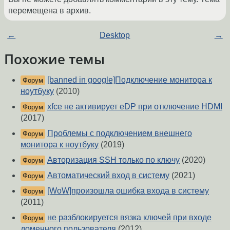
перемещена в архив.
←
Desktop
→
Похожие темы
[banned in google]Подключение монитора к
Форум
ноутбуку
(2010)
xfce не активирует eDP при отключение HDMI
Форум
(2017)
Проблемы с подключением внешнего
Форум
монитора к ноутбуку
(2019)
Авторизация SSH только по ключу
(2020)
Форум
Автоматический вход в систему
(2021)
Форум
[WoW]произошла ошибка входа в систему
Форум
(2011)
не разблокируется вязка ключей при входе
Форум
доменного пользователя
(2012)