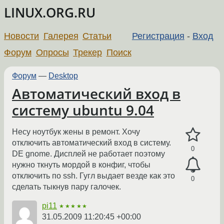
LINUX.ORG.RU
Новости
Галерея
Статьи
Регистрация
-
Вход
Форум
Опросы
Трекер
Поиск
Форум
—
Desktop
Автоматический вход в
систему ubuntu 9.04
Несу ноутбук жены в ремонт. Хочу
отключить автоматический вход в систему.
0
DE gnome. Дисплей не работает поэтому
нужно ткнуть мордой в конфиг, чтобы
отключить по ssh. Гугл выдает везде как это
0
сделать тыкнув пару галочек.
pi11
★★★★★
31.05.2009 11:20:45 +00:00