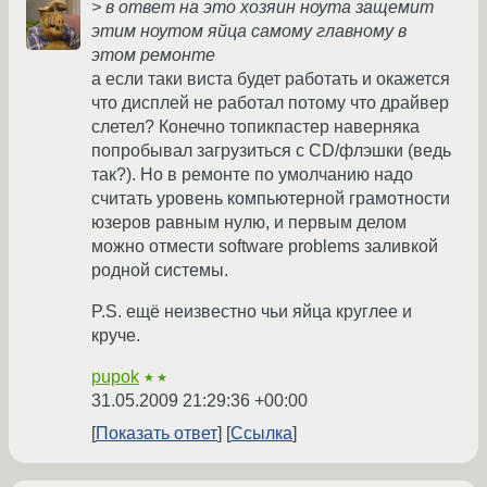
> в ответ на это хозяин ноута защемит
этим ноутом яйца самому главному в
этом ремонте
а если таки виста будет работать и окажется
что дисплей не работал потому что драйвер
слетел? Конечно топикпастер наверняка
попробывал загрузиться с CD/флэшки (ведь
так?). Но в ремонте по умолчанию надо
считать уровень компьютерной грамотности
юзеров равным нулю, и первым делом
можно отмести software problems заливкой
родной системы.
P.S. ещё неизвестно чьи яйца круглее и
круче.
pupok
★★
31.05.2009 21:29:36 +00:00
Показать ответ
Ссылка