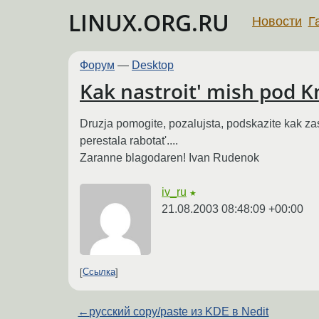
LINUX.ORG.RU
Новости
Г
Форум
—
Desktop
Kak nastroit' mish pod 
Druzja pomogite, pozalujsta, podskazite kak za
perestala rabotat'....
Zaranne blagodaren! Ivan Rudenok
iv_ru
★
21.08.2003 08:48:09 +00:00
Ссылка
←
русский copy/paste из KDE в Nedit