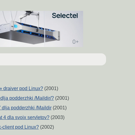
» draiver pod Linux?
(2001)
 dlja podderzhki /Maildir/?
(2001)
' dlja podderzhki /Maildir
(2001)
t 4 dla svoix servletov?
(2003)
k-client pod Linux?
(2002)