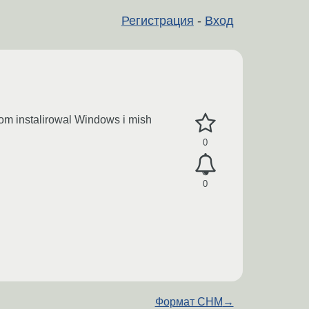
Регистрация
-
Вход
tom instalirowal Windows i mish
0
0
Формат CHM
→