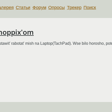
алерея
Статьи
Форум
Опросы
Трекер
Поиск
Knoppix'om
stawit' rabotat' mish na Laptop(TachPad). Wse bilo horosho, po