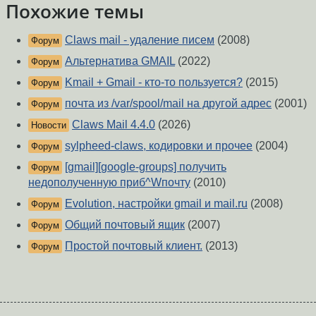
Похожие темы
Claws mail - удаление писем
(2008)
Форум
Альтернатива GMAIL
(2022)
Форум
Kmail + Gmail - кто-то пользуется?
(2015)
Форум
почта из /var/spool/mail на другой адрес
(2001)
Форум
Claws Mail 4.4.0
(2026)
Новости
sylpheed-claws, кодировки и прочее
(2004)
Форум
[gmail][google-groups] получить
Форум
недополученную приб^Wпочту
(2010)
Evolution, настройки gmail и mail.ru
(2008)
Форум
Общий почтовый ящик
(2007)
Форум
Простой почтовый клиент.
(2013)
Форум