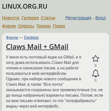
LINUX.ORG.RU
Новости
Галерея
Статьи
Регистрация
-
Вход
Форум
Опросы
Трекер
Поиск
Форум
—
Desktop
Claws Mail + GMail
У меня есть почтовый ящик на GMail, и я
хочу дома использовать Claws Mail для
0
чтения и написания писем, а на работе
пользоваться web-интерфейсом.
Однако, при наборе нового сообщения в
0
Claws Mail, в папке "Вся почта"
оказываются сохранены все промежуточные (т.е. не
до конца набранные) варианты письма. Потом, если
на мое письмо отвечают, то эти "полуфабрикаты"
видны через веб-интерфейс.