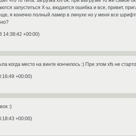
ишет что то типа: загрузка xfs ok. при выгрузке то же самое 
ются запуститься X-ы, вюдается ошибка и все, привет, приг
ще, я конечно полный ламер в линухе но у меня все шрифты 
ьно?
3 14:38:42 +00:00
)
ла когда место на винте кончилось :) При этом xfs не старто
8:16:49 +00:00
)
вок :)
8:18:43 +00:00
)