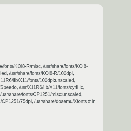
e/fonts/KOI8-R/misc, /usr/share/fonts/KOI8-
led, /usr/share/fonts/KOI8-R/100dpi,
X11R6/lib/X11/fonts/100dpi:unscaled,
Speedo, /usr/X11R6/lib/X11/fonts/cyrillic,
s, /usr/share/fonts/CP1251/misc:unscaled,
ts/CP1251/75dpi, /usr/share/dosemu/Xfonts # in