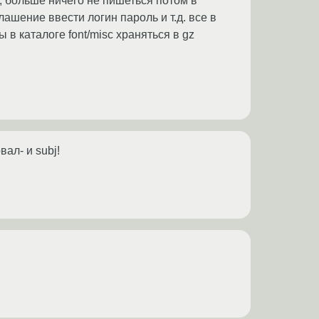
ок, больше ничего не пишеться потом в
лашение ввести логин пароль и т.д. все в
в каталоге font/misc храняться в gz
вал- и subj!