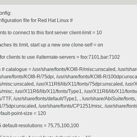
nfig:
nfiguration file for Red Hat Linux #
ts to connect to this font server client-limit = 10
ches its limit, start up a new one clone-self = on
 for clients to use #alternate-servers = foo:7101,bar:7102
ts # catalogue = /usr/share/fonts/KOI8-R/misc:unscaled, /usr/shar
share/fonts/KOI8-R/75dpi, /usr/share/fonts/KOI8-R/100dpi:unsca
s/misc:unscaled, /usr/X11R6/lib/X11/fonts/75dpi:unscaled, /usr/
s/misc, /usr/X11R6/lib/X11/fonts/Type1, /usr/X11R6/lib/X11/fonts/
s/TTF, /usr/share/fonts/default/Type1, , /usr/share/AbiSuite/font
1/75dpi:unscaled, /usr/share/fonts/CP1251/misc, /usr/share/fon
fault-point-size = 120
 default-resolutions = 75,75,100,100