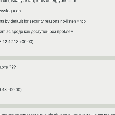
 bit (usually Asian) fonts deferglyphs = 16
-syslog = on
rts by default for security reasons no-listen = tcp
onts/misc вроде как доступен без проблем
3 12:42:13 +00:00
)
тарте ???
9:48 +00:00
)