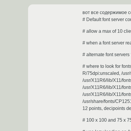
вот все содержимое co
# Default font server co
# allow a max of 10 clien
# when a font server rea
# alternate font servers
# where to look for fon
R/75dpi:unscaled, /usr/
/usr/X11R6/lib/X11/font
/usr/X11R6/lib/X11/font
/usr/X11R6/lib/X11/font
/usr/share/fonts/CP125
12 points, decipoints de
# 100 x 100 and 75 x 75