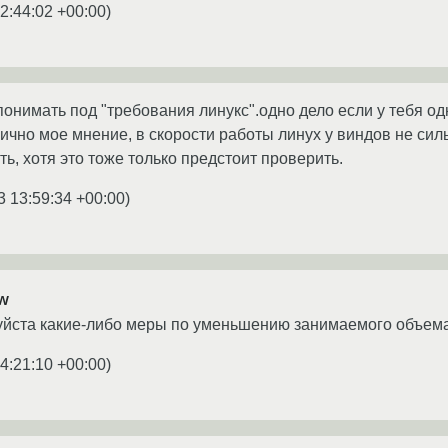
2:44:02 +00:00
)
понимать под "требования линукс".одно дело если у тебя од
 лично мое мнение, в скорости работы линух у виндов не си
ь, хотя это тоже только предстоит проверить.
3 13:59:34 +00:00
)
w
йста какие-либо меры по уменьшению занимаемого объема 
4:21:10 +00:00
)