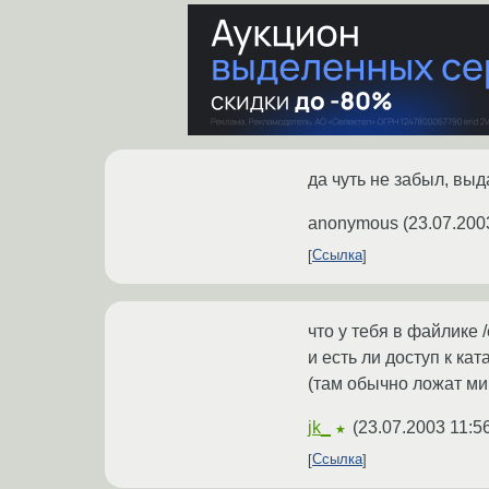
да чуть не забыл, выда
anonymous
(
23.07.200
Ссылка
что у тебя в файлике /e
и есть ли доступ к ката
(там обычно ложат м
jk_
(
23.07.2003 11:5
★
Ссылка