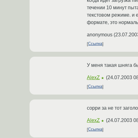
когда идет загрузка п
течении 10 минут пыта
текстовом режиме. и е
формате, это нормал
anonymous
(
23.07.200
Ссылка
У меня такая шняга бы
AlexZ
(
24.07.2003 0
★
Ссылка
сорри за не тот заголо
AlexZ
(
24.07.2003 0
★
Ссылка