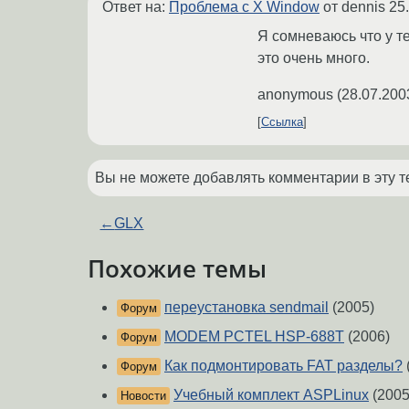
Ответ на:
Проблема с X Window
от dennis
25
Я сомневаюсь что у т
это очень много.
anonymous
(
28.07.200
Ссылка
Вы не можете добавлять комментарии в эту т
←
GLX
Похожие темы
переустановка sendmail
(2005)
Форум
MODEM PCTEL HSP-688T
(2006)
Форум
Как подмонтировать FAT разделы?
Форум
Учебный комплект ASPLinux
(2005
Новости