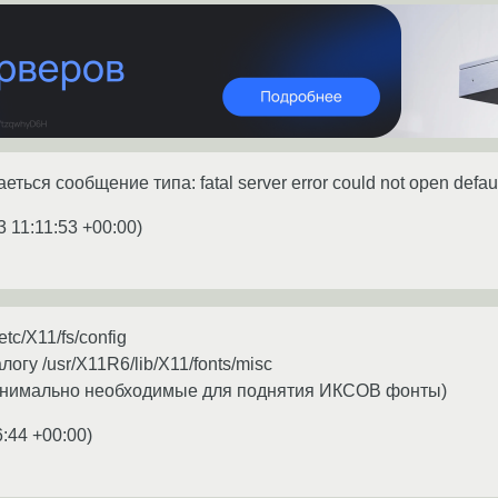
еться сообщение типа: fatal server error could not open defaul
3 11:11:53 +00:00
)
tc/X11/fs/config
логу /usr/X11R6/lib/X11/fonts/misc
инимально необходимые для поднятия ИКСОВ фонты)
6:44 +00:00
)