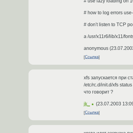
# use lazy loading on 16
# how to log errors use
# don't listen to TCP po
а /usr/x11r6/lib/x11/f
anonymous
(
23.07.200
Ссылка
xfs запускается при с
/etc/rc.d/init.d/xfs status
что говорит ?
jk_
(
23.07.2003 13:0
★
Ссылка