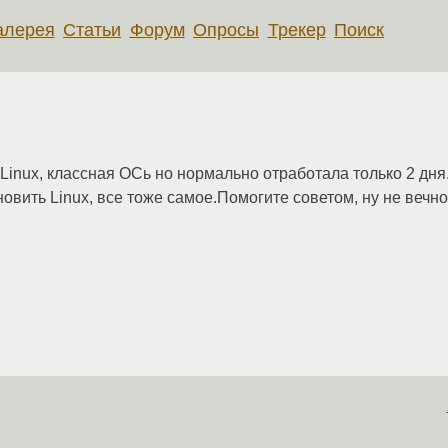
алерея
Статьи
Форум
Опросы
Трекер
Поиск
inux, классная ОСь но нормально отработала только 2 дня.
вить Linux, все тоже самое.Помогите советом, ну не вечно