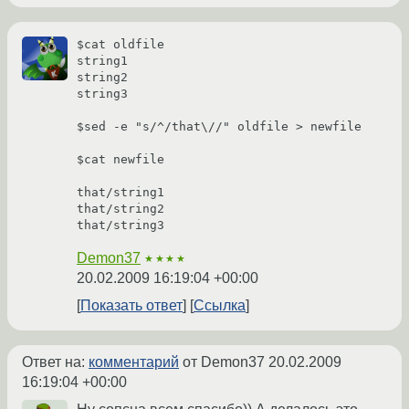
$cat oldfile

string1

string2

string3

$sed -e "s/^/that\//" oldfile > newfile

$cat newfile

that/string1

that/string2

that/string3
Demon37
★★★★
20.02.2009 16:19:04 +00:00
Показать ответ
Ссылка
Ответ на:
комментарий
от Demon37
20.02.2009
16:19:04 +00:00