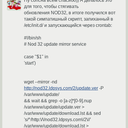
Ну сопсна всем спасибо)) А делалось это
для того, чтобы стягивать
обновления NOD32, в итоге получился вот
такой симпатишный скрипт, запиханный в
/etc/init.d/ и запускающийся через crontab:
#!/bin/sh
# Nod 32 update mirror service
case "$1" in
'start')
wget --mirror -nd
http://nod32.ldpsys.com/2/update.ver
-P
/var/www/update/
&& wait && grep -o [a-z]*[0-9].nup
/var/www/update/update.ver >
/var/www/update/download.lst && sed
's/^/http:\/\/nod32.ldpsys.com\/2\//'
/var/www/update/download.lst >