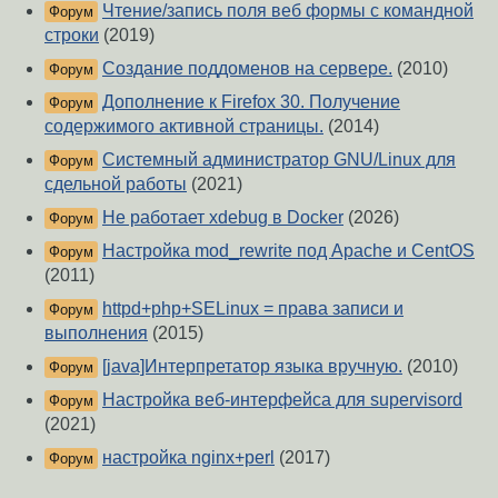
Чтение/запись поля веб формы с командной
Форум
строки
(2019)
Создание поддоменов на сервере.
(2010)
Форум
Дополнение к Firefox 30. Получение
Форум
содержимого активной страницы.
(2014)
Системный администратор GNU/Linux для
Форум
сдельной работы
(2021)
Не работает xdebug в Docker
(2026)
Форум
Настройка mod_rewrite под Apache и CentOS
Форум
(2011)
httpd+php+SELinux = права записи и
Форум
выполнения
(2015)
[java]Интерпретатор языка вручную.
(2010)
Форум
Настройка веб-интерфейса для supervisord
Форум
(2021)
настройка nginx+perl
(2017)
Форум