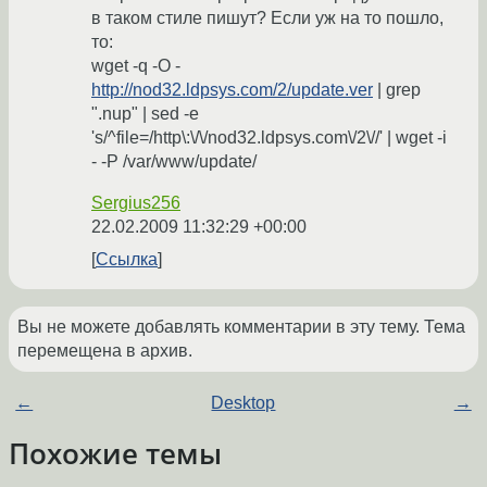
в таком стиле пишут? Если уж на то пошло,
то:
wget -q -O -
http://nod32.ldpsys.com/2/update.ver
| grep
".nup" | sed -e
's/^file=/http\:\/\/nod32.ldpsys.com\/2\//' | wget -i
- -P /var/www/update/
Sergius256
22.02.2009 11:32:29 +00:00
Ссылка
Вы не можете добавлять комментарии в эту тему. Тема
перемещена в архив.
←
Desktop
→
Похожие темы