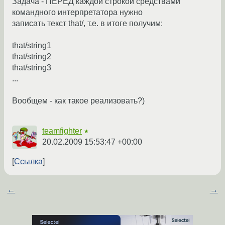
Задача - ПЕРЕД каждой строкой средствами
командного интерпретатора нужно
записать текст that/, т.е. в итоге получим:
that/string1
that/string2
that/string3
...
Вообщем - как такое реализовать?)
teamfighter
★
20.02.2009 15:53:47 +00:00
Ссылка
←
→