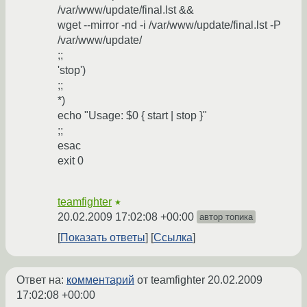
/var/www/update/final.lst &&
wget --mirror -nd -i /var/www/update/final.lst -P
/var/www/update/
;;
'stop')
;;
*)
echo "Usage: $0 { start | stop }"
;;
esac
exit 0
teamfighter
★
20.02.2009 17:02:08 +00:00
автор топика
Показать ответы
Ссылка
Ответ на:
комментарий
от teamfighter
20.02.2009
17:02:08 +00:00