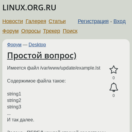
LINUX.ORG.RU
Новости
Галерея
Статьи
Регистрация
-
Вход
Форум
Опросы
Трекер
Поиск
Форум
—
Desktop
Простой вопрос)
Имеется файл /var/www/update/example.lst
0
Содержимое файла такое:
string1
0
string2
string3
...
И так далее.