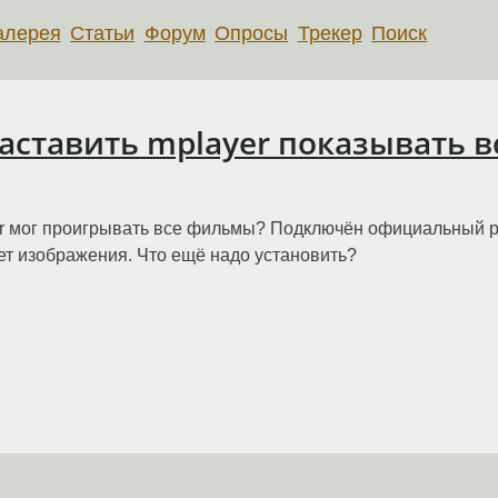
алерея
Статьи
Форум
Опросы
Трекер
Поиск
заставить mplayer показывать 
er мог проигрывать все фильмы? Подключён официальный ре
ет изображения. Что ещё надо установить?