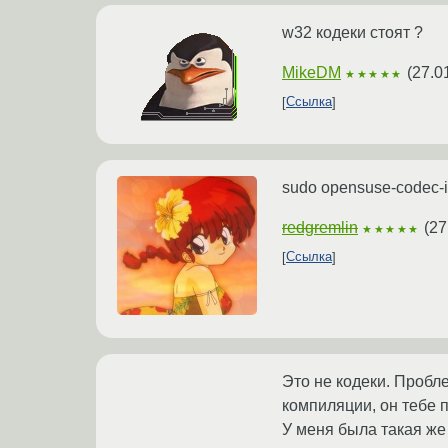
w32 кодеки стоят ?
MikeDM
(
27.0
★★★★★
Ссылка
sudo opensuse-codec-in
redgremlin
(
27
★★★★★
Ссылка
Это не кодеки. Пробле
компиляции, он тебе 
У меня была такая же 