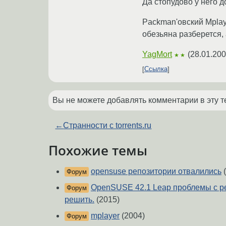
Да стопудово у него до
Packman'овский Mplaye
обезьяна разберется, 
YagMort
(
28.01.200
★★
Ссылка
Вы не можете добавлять комментарии в эту т
←
Странности с torrents.ru
Похожие темы
opensuse репозитории отвалились
(
Форум
OpenSUSE 42.1 Leap проблемы с р
Форум
решить.
(2015)
mplayer
(2004)
Форум