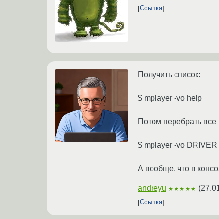
Ссылка
Получить список:
$ mplayer -vo help
Потом перебрать все 
$ mplayer -vo DRIVER 
А вообще, что в консо
andreyu
(
27.0
★★★★★
Ссылка