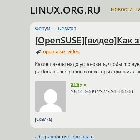
LINUX.ORG.RU
Новости
Г
Форум
—
Desktop
[OpenSUSE][видео]Как 
opensuse
,
video
Какие пакеты надо установить, чтобы mplay
packman - всё равно в некоторых фильмах н
array
★
26.01.2009 23:23:31 +00:00
Ссылка
←
Странности с torrents.ru