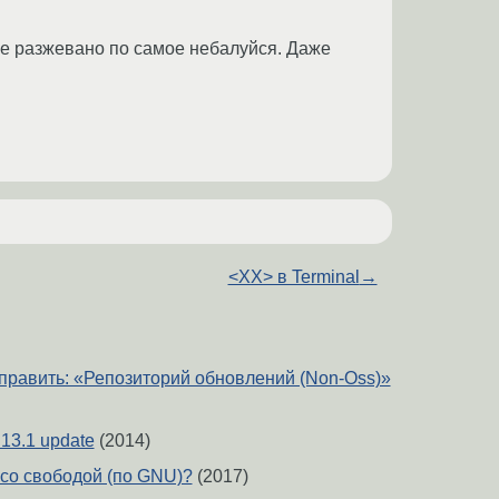
все разжевано по самое небалуйся. Даже
<XX> в Terminal
→
править: «Репозиторий обновлений (Non-Oss)»
 13.1 update
(2014)
со свободой (по GNU)?
(2017)