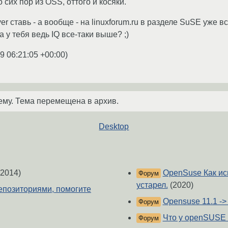
 сих пор из OSS, оттого и косяки.
r ставь - а вообще - на linuxforum.ru в разделе SuSE уже 
а у тебя ведь IQ все-таки выше? ;)
9 06:21:05 +00:00
)
ему. Тема перемещена в архив.
Desktop
2014)
OpenSuse Как ис
Форум
устарел.
(2020)
епозиториями, помогите
Opensuse 11.1 ->
Форум
Что у openSUSE 
Форум