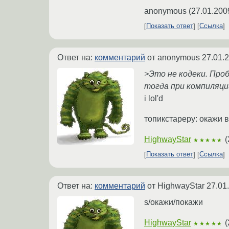
anonymous
(
27.01.200
Показать ответ
Ссылка
Ответ на:
комментарий
от anonymous
27.01.
>Это не кодеки. Проб
тогда при компиляции
i lol'd
топикстареру: окажи 
HighwayStar
(
★★★★★
Показать ответ
Ссылка
Ответ на:
комментарий
от HighwayStar
27.01
s/окажи/покажи
HighwayStar
(
★★★★★