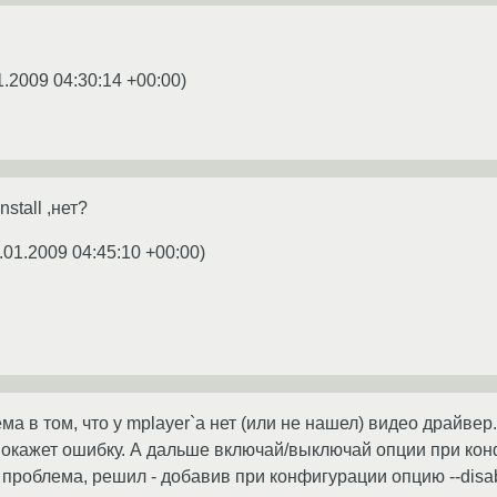
1.2009 04:30:14 +00:00
)
stall ,нет?
.01.2009 04:45:10 +00:00
)
ма в том, что у mplayer`а нет (или не нашел) видео драйвер
покажет ошибку. А дальше включай/выключай опции при кон
проблема, решил - добавив при конфигурации опцию --disab