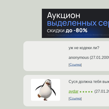
уж не кодеки ли?
anonymous
(
27.01.200
Ссылка
Суся должна тебя выки
aydar
(
27.01.2
★★★★★
Ссылка