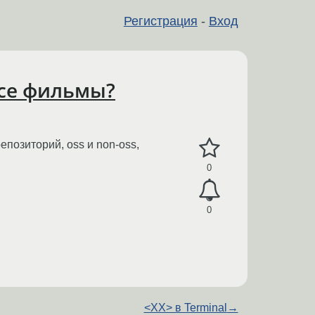
Регистрация
-
Вход
все фильмы?
позиторий, oss и non-oss,
0
0
<XX> в Terminal
→