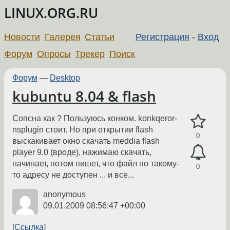
LINUX.ORG.RU
Новости
Галерея
Статьи
Регистрация
-
Вход
Форум
Опросы
Трекер
Поиск
Форум
—
Desktop
kubuntu 8.04 & flash
Сопсна как ? Пользуюсь конком. konkqeror-
nsplugin стоит. Но при открытии flash
0
выскакивает окно скачать meddia flash
player 9.0 (вроде), нажимаю скачать,
начинает, потом пишет, что файл по такому-
0
то адресу не доступен ... и все...
anonymous
09.01.2009 08:56:47 +00:00
Ссылка