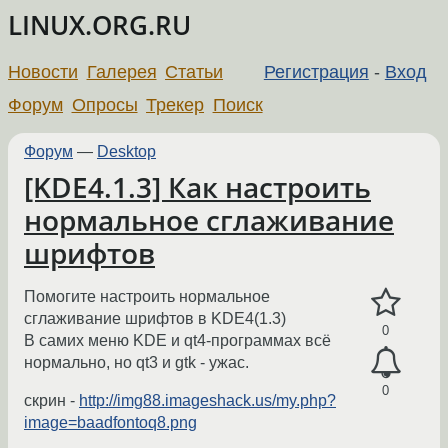
LINUX.ORG.RU
Новости
Галерея
Статьи
Регистрация
-
Вход
Форум
Опросы
Трекер
Поиск
Форум
—
Desktop
[KDE4.1.3] Как настроить
нормальное сглаживание
шрифтов
Помогите настроить нормальное
сглаживание шрифтов в KDE4(1.3)
0
В самих меню KDE и qt4-программах всё
нормально, но qt3 и gtk - ужас.
0
скрин -
http://img88.imageshack.us/my.php?
image=baadfontoq8.png