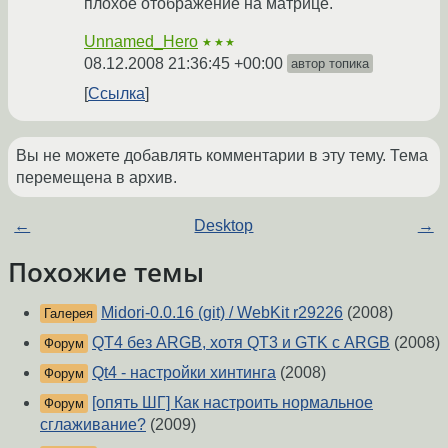
плохое отображение на матрице.
Unnamed_Hero
★★★
08.12.2008 21:36:45 +00:00
автор топика
Ссылка
Вы не можете добавлять комментарии в эту тему. Тема
перемещена в архив.
←
Desktop
→
Похожие темы
Midori-0.0.16 (git) / WebKit r29226
(2008)
Галерея
QT4 без ARGB, хотя QT3 и GTK с ARGB
(2008)
Форум
Qt4 - настройки хинтинга
(2008)
Форум
[опять ШГ] Как настроить нормальное
Форум
сглаживание?
(2009)