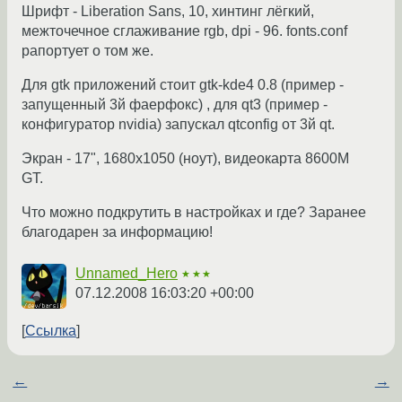
Шрифт - Liberation Sans, 10, хинтинг лёгкий,
межточечное сглаживание rgb, dpi - 96. fonts.conf
рапортует о том же.
Для gtk приложений стоит gtk-kde4 0.8 (пример -
запущенный 3й фаерфокс) , для qt3 (пример -
конфигуратор nvidia) запускал qtconfig от 3й qt.
Экран - 17", 1680х1050 (ноут), видеокарта 8600M
GT.
Что можно подкрутить в настройках и где? Заранее
благодарен за информацию!
Unnamed_Hero
★★★
07.12.2008 16:03:20 +00:00
Ссылка
←
→