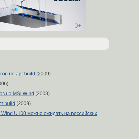
ов по apt-build
(2009)
006)
аз на MSI Wind
(2008)
t-build
(2009)
I Wind U100 можно ожидать на российских