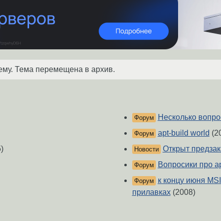
ему. Тема перемещена в архив.
Несколько вопрос
Форум
apt-build world
(2
Форум
)
Открыт предзак
Новости
Вопросики про ap
Форум
к концу июня MS
Форум
прилавках
(2008)