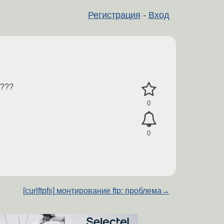
Регистрация
-
Вход
ь???
0
0
[curlftpfs] монтирование ftp: проблема
→