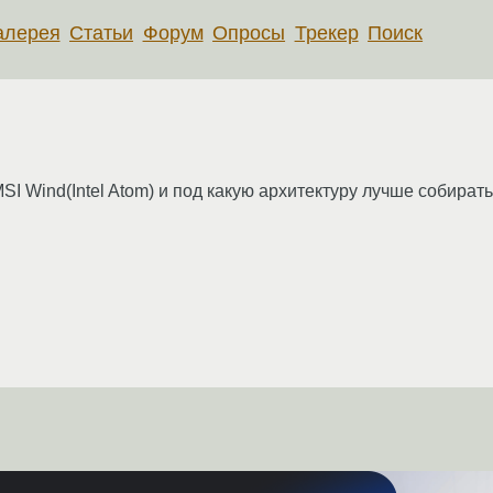
алерея
Статьи
Форум
Опросы
Трекер
Поиск
 MSI Wind(Intel Atom) и под какую архитектуру лучше собират