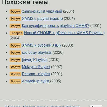
Похожие темы
xmms-playlist упрямый
(2004)
Форум
XMMS с playlist вместе
(2004)
Форум
Как русифицировать playlist в XMMS?
(2001)
Форум
Новый GNOME + gDesklets + XMMS Playlist :)
Галерея
(2004)
XMMS и русский язЫк
(2003)
Форум
radiotray playlists
(2020)
Форум
[iriver] Playlists
(2010)
Форум
Mplayer+Playlist
(2007)
Форум
Freamp - playlist
(2001)
Форум
Amarok+playlist
(2005)
Форум