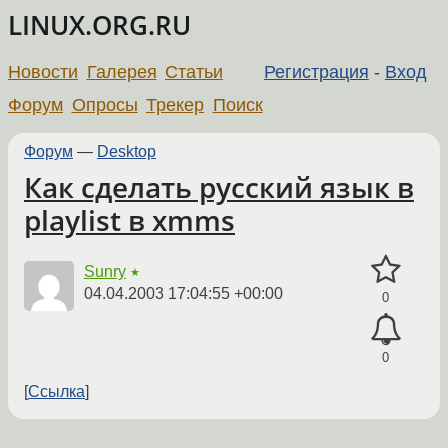
LINUX.ORG.RU
Новости
Галерея
Статьи
Регистрация
-
Вход
Форум
Опросы
Трекер
Поиск
Форум
—
Desktop
Как сделать русский язык в
playlist в xmms
Sunry
★
04.04.2003 17:04:55 +00:00
0
0
Ссылка
←
→