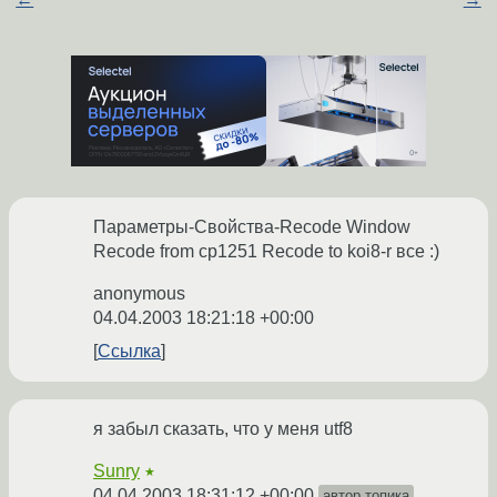
Параметры-Свойства-Recode Window
Recode from cp1251 Recode to koi8-r все :)
anonymous
04.04.2003 18:21:18 +00:00
Ссылка
я забыл сказать, что у меня utf8
Sunry
★
04.04.2003 18:31:12 +00:00
автор топика