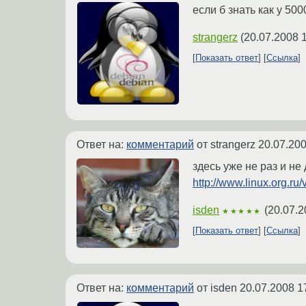
если б знать как у 50
strangerz
(
20.07.2008 
Показать ответ
Ссылка
Ответ на:
комментарий
от strangerz
20.07.200
здесь уже не раз и не
http://www.linux.org.
isden
(
20.07.2
★★★★★
Показать ответ
Ссылка
Ответ на:
комментарий
от isden
20.07.2008 1