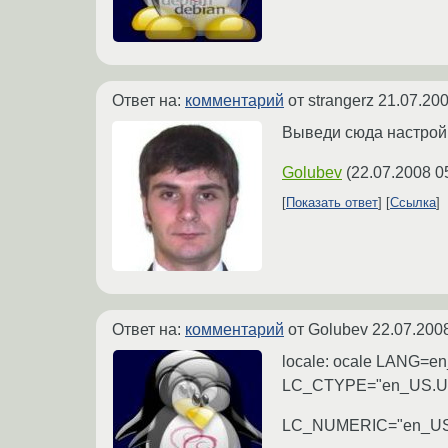
Ответ на:
комментарий
от strangerz
21.07.200
Выведи сюда настройки
Golubev
(
22.07.2008 0
Показать ответ
Ссылка
Ответ на:
комментарий
от Golubev
22.07.200
locale: ocale LANG=e
LC_CTYPE="en_US.U
LC_NUMERIC="en_US