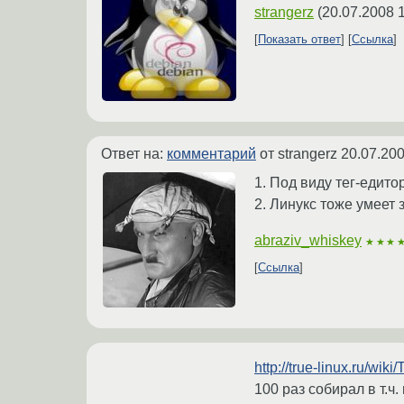
strangerz
(
20.07.2008 
Показать ответ
Ссылка
Ответ на:
комментарий
от strangerz
20.07.200
1. Под виду тег-едито
2. Линукс тоже умеет 
abraziv_whiskey
★★★
Ссылка
http://true-linux.ru/
100 раз собирал в т.ч.