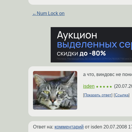
←
Num Lock on
а что, виндовс не пон
isden
(
20.07.2
★★★★★
Показать ответ
Ссылка
Ответ на:
комментарий
от isden
20.07.2008 1