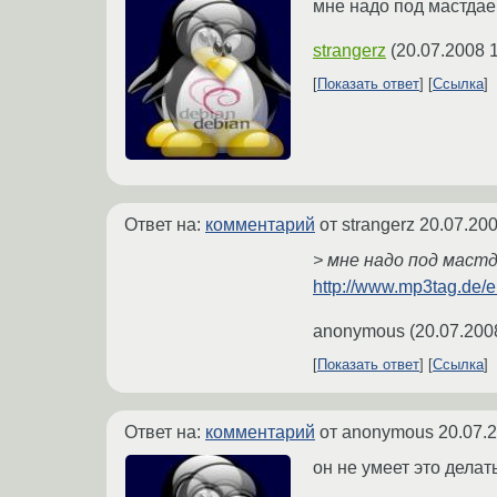
мне надо под мастдае
strangerz
(
20.07.2008 
Показать ответ
Ссылка
Ответ на:
комментарий
от strangerz
20.07.200
> мне надо под маст
http://www.mp3tag.de/e
anonymous
(
20.07.200
Показать ответ
Ссылка
Ответ на:
комментарий
от anonymous
20.07.
он не умеет это дела