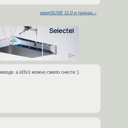
openSUSE 11.0 и тачпад
→
икоде. а id3v1 можно смело снести :)