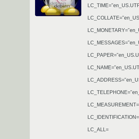
LC_TIME="en_US.UTF
LC_COLLATE="en_US
LC_MONETARY="en_U
LC_MESSAGES="en_U
LC_PAPER="en_US.U
LC_NAME="en_US.UT
LC_ADDRESS="en_US
LC_TELEPHONE="en_
LC_MEASUREMENT="
LC_IDENTIFICATION=
LC_ALL=