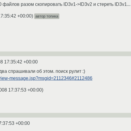
00 файлов разом скопировать ID3v1->ID3v2 и стереть ID3v1...
17:35:42 +00:00
)
автор топика
8 17:35:42 +00:00
 два спрашивали об этом. поиск рулит :)
ru/view-message.jsp?msgid=2112346#2112486
008 17:37:53 +00:00
)
7:37:53 +00:00