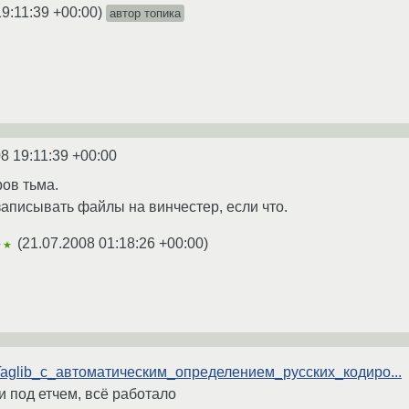
19:11:39 +00:00
)
автор топика
8 19:11:39 +00:00
ров тьма.
записывать файлы на винчестер, если что.
(
21.07.2008 01:18:26 +00:00
)
★★
wiki/Taglib_с_автоматическим_определением_русских_кодиро...
 и под етчем, всё работало