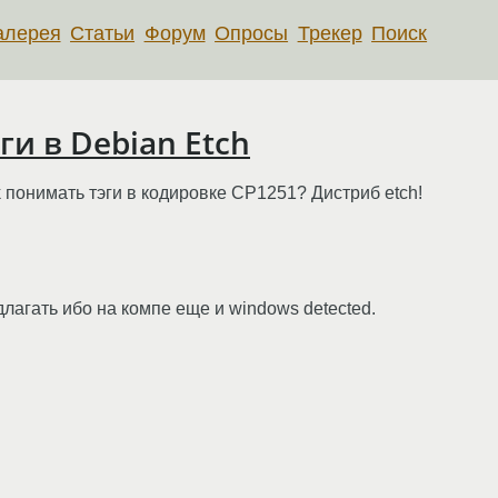
алерея
Статьи
Форум
Опросы
Трекер
Поиск
ги в Debian Etch
k понимать тэги в кодировке CP1251? Дистриб etch!
длагать ибо на компе еще и windows detected.