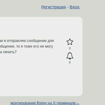
Регистрация
-
Вход
сли я отправляю сообщение для
общение, то я тоже его не могу
0
ак лечить?
0
монтирование floppy на X-терминале
→