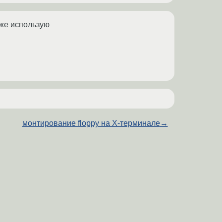
уже использую
монтирование floppy на X-терминале
→