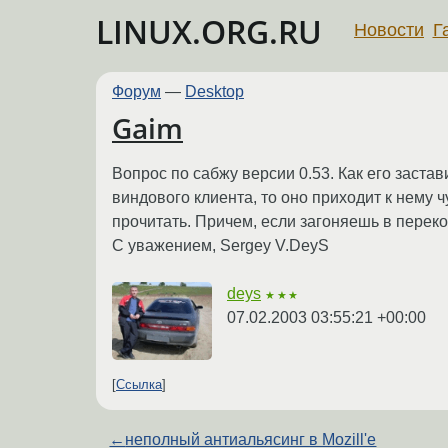
LINUX.ORG.RU
Новости
Г
Форум
—
Desktop
Gaim
Вопрос по сабжу версии 0.53. Как его заста
виндового клиента, то оно приходит к нему ч
прочитать. Причем, если загоняешь в перекод
С уважением, Sergey V.DeyS
deys
★★★
07.02.2003 03:55:21 +00:00
Ссылка
←
неполный антиальясинг в Mozill'e