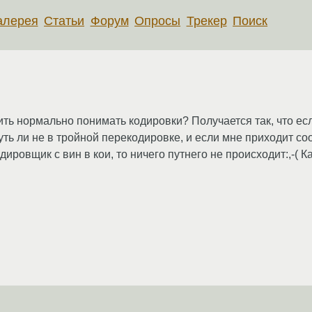
алерея
Статьи
Форум
Опросы
Трекер
Поиск
вить нормально понимать кодировки? Получается так, что е
уть ли не в тройной перекодировке, и если мне приходит со
ировщик с вин в кои, то ничего путнего не происходит:,-( К