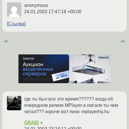
anonymous
24.01.2003 17:47:18 +00:00
Ссылка
←
→
где ты был все это время?????? когда об
очередном релизе MPlayer-a писали ты чем
читал??? короче вот линк: mplayerhq.hu
GRAID
★
24.01.2003 23:24:12 +00:00