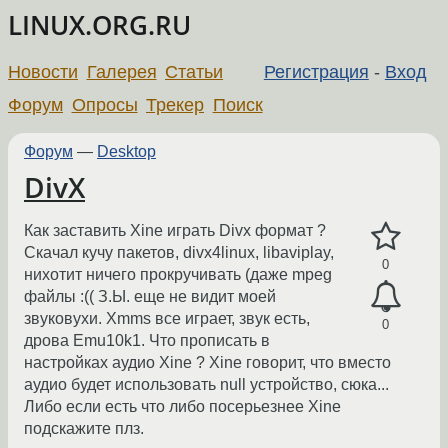
LINUX.ORG.RU
Новости
Галерея
Статьи
Регистрация
-
Вход
Форум
Опросы
Трекер
Поиск
Форум
—
Desktop
DivX
Как заставить Xine играть Divx формат ?
Скачал кучу пакетов, divx4linux, libaviplay,
0
нихотит ничего прокручивать (даже mpeg
файлы :(( З.Ы. еще не видит моей
звуковухи. Xmms все играет, звук есть,
0
дрова Emu10k1. Что прописать в
настройках аудио Xine ? Xine говорит, что вместо
аудио будет использовать null устройство, сюка...
Либо если есть что либо посерьезнее Xine
подскажите плз.