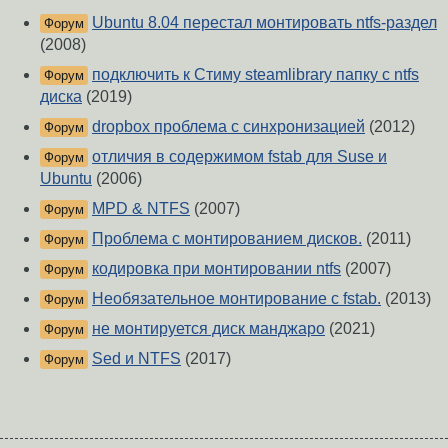
Ubuntu 8.04 перестал монтировать ntfs-раздел
Форум
(2008)
подключить к Стиму steamlibrary папку с ntfs
Форум
диска
(2019)
dropbox проблема с синхронизацией
(2012)
Форум
отличия в содержимом fstab для Suse и
Форум
Ubuntu
(2006)
MPD & NTFS
(2007)
Форум
Проблема с монтированием дисков.
(2011)
Форум
кодировка при монтировании ntfs
(2007)
Форум
Необязательное монтирование с fstab.
(2013)
Форум
не монтируется диск манджаро
(2021)
Форум
Sed и NTFS
(2017)
Форум