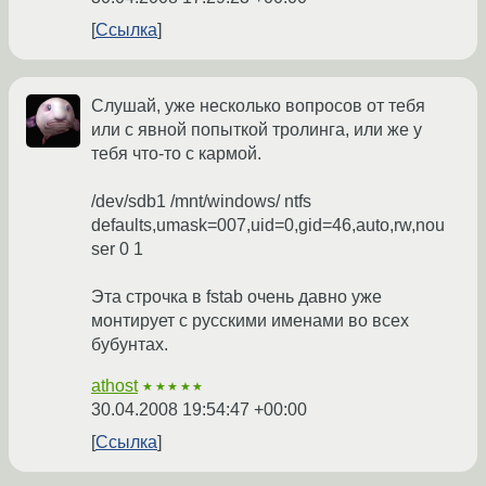
Ссылка
Слушай, уже несколько вопросов от тебя
или с явной попыткой тролинга, или же у
тебя что-то с кармой.
/dev/sdb1 /mnt/windows/ ntfs
defaults,umask=007,uid=0,gid=46,auto,rw,nou
ser 0 1
Эта строчка в fstab очень давно уже
монтирует с русскими именами во всех
бубунтах.
athost
★★★★★
30.04.2008 19:54:47 +00:00
Ссылка