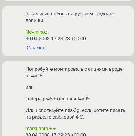
остальные небось на русском.. кодпаге
допиши.
Nevminoz
30.04.2008 17:23:28 +00:00
Ссылка
Попробуйте монтировать с опциями вроде
nls=utf8
или
codepage=866,iocharset=utf8.
Или используйте ntfs-3g, если хотите писать
на раздел с сабжевой ФС.
marsijanin
★★
30.04.2008 17:29:23 +00:00