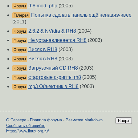
rh8 mod_php
(2005)
Форум
Попытка сделать панель ещё ненавязчивее
Галерея
(2011)
2.6.2 & NVidia & RH8
(2004)
Форум
Не устанавливается RH8
(2003)
Форум
Висяк в RH8
(2003)
Форум
Висяк в RH8
(2003)
Форум
Загрузочный CD RH8
(2003)
Форум
стартовые скрипты rh8
(2005)
Форум
mp3 Объектник в RH8
(2003)
Форум
О Сервере
-
Правила форума
-
Разметка Markdown
Вверх
Сообщить об ошибке
https://www.linux.org.ru/