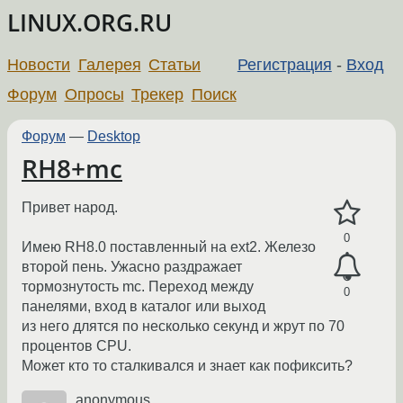
LINUX.ORG.RU
Новости
Галерея
Статьи
Регистрация
-
Вход
Форум
Опросы
Трекер
Поиск
Форум
—
Desktop
RH8+mc
Привет народ.
0
Имею RH8.0 поставленный на ext2. Железо
второй пень. Ужасно раздражает
тормознутость mc. Переход между
0
панелями, вход в каталог или выход
из него длятся по несколько секунд и жрут по 70
процентов CPU.
Может кто то сталкивался и знает как пофиксить?
anonymous