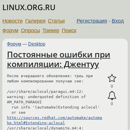
LINUX.ORG.RU
Новости
Галерея
Статьи
Регистрация
-
Вход
Форум
Опросы
Трекер
Поиск
Форум
—
Desktop
Постоянные ошибки при
компиляции: Джентуу
После вчерашнего обновления: треь при 
любом компилировании получаю сие:

0
/usr/share/aclocal/paragui.m4:12: 
warning: underquoted definition of 
AM_PATH_PARAGUI

0
  run info '(automake)Extending aclocal'

  or see 
http://sources.redhat.com/automake/automa
ke.html#Extending-aclocal
/usr/share/aclocal/dynamite.m4:4: 