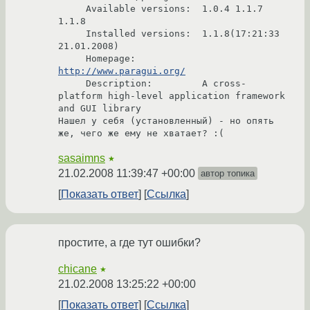
     Available versions:  1.0.4 1.1.7 
1.1.8

     Installed versions:  1.1.8(17:21:33 
21.01.2008)

     Homepage:            
http://www.paragui.org/
     Description:         A cross-
platform high-level application framework 
and GUI library

Нашел у себя (установленный) - но опять 
же, чего же ему не хватает? :(
sasaimns
★
21.02.2008 11:39:47 +00:00
автор топика
Показать ответ
Ссылка
простите, а где тут ошибки?
chicane
★
21.02.2008 13:25:22 +00:00
Показать ответ
Ссылка