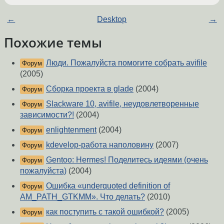
←
Desktop
→
Похожие темы
Люди. Пожалуйста помогите собрать avifile
Форум
(2005)
Сборка проекта в glade
(2004)
Форум
Slackware 10, avifile, неудовлетворенные
Форум
зависимости?!
(2004)
enlightenment
(2004)
Форум
kdevelop-работа наполовину
(2007)
Форум
Gentoo: Hermes! Поделитесь идеями (очень
Форум
пожалуйста)
(2004)
Ошибка «underquoted definition of
Форум
AM_PATH_GTKMM». Что делать?
(2010)
как поступить с такой ошибкой?
(2005)
Форум