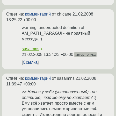
Ответ на:
комментарий
от chicane
21.02.2008
13:25:22 +00:00
warning: underquoted definition of
AM_PATH_PARAGUI - не приятный
мессадж :)
sasaimns
★
21.02.2008 13:34:23 +00:00
автор топика
Ссылка
Ответ на:
комментарий
от sasaimns
21.02.2008
11:39:47 +00:00
>> Нашел у себя (установленный) - но
опять же, чего же ему не хватает? :(
Ему всё хватает, просто вместе с ним
установились немного кривоватые m4-
скрипты. Их постоянно дёргает autoconf и