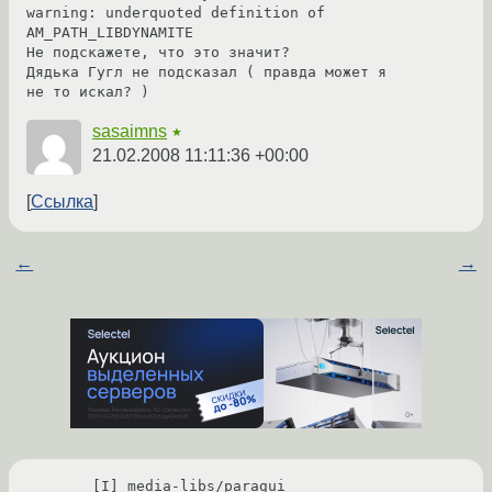
warning: underquoted definition of 
AM_PATH_LIBDYNAMITE

Не подскажете, что это значит?

Дядька Гугл не подсказал ( правда может я 
не то искал? ) 
sasaimns
★
21.02.2008 11:11:36 +00:00
Ссылка
←
→
[I] media-libs/paragui
