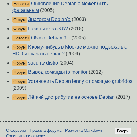
Обновление Debian'a может быть
Новости
фатальным
(2005)
Знатокам Debian'a
(2003)
Форум
Поясните за SJW
(2018)
Форум
Обзор Debian 3.1
(2005)
Новости
К кому-нибудь в Москве можно подъехать с
Форум
HDD и скачать debian?
(2004)
sucurity distro
(2004)
Форум
Вывод команды ip monitor
(2012)
Форум
Установить Debian lenny с помощью grub4dos
Форум
(2009)
Лёгкий дистрибутив на основе Debian
(2017)
Форум
О Сервере
-
Правила форума
-
Разметка Markdown
Вверх
Сообщить об ошибке