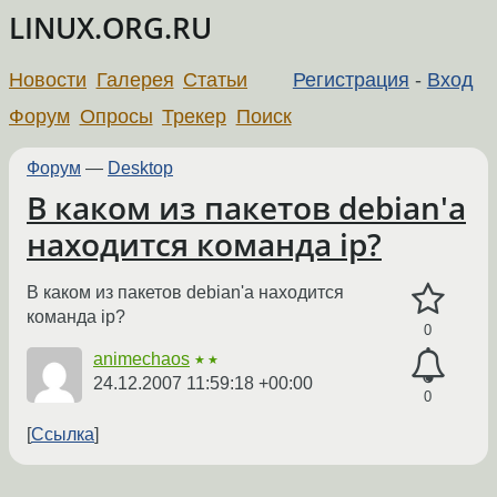
LINUX.ORG.RU
Новости
Галерея
Статьи
Регистрация
-
Вход
Форум
Опросы
Трекер
Поиск
Форум
—
Desktop
В каком из пакетов debian'a
находится команда ip?
В каком из пакетов debian'a находится
команда ip?
0
animechaos
★★
24.12.2007 11:59:18 +00:00
0
Ссылка
←
→