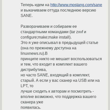
Теперь идем на
http://www.mostang.com/sane
и выкачиваем оттуда последнюю версию
SANE.
Разворачиваем и собираем ее
стандартными командами (tar zxvf и
configure;make;make install).
Это я уже описывал в предыдущей статье
(она по прежнему доступна на
linuxnews.ru).В
принципе никто не мешает воспользоваться
и тем, что входит в комплект вашего
дистрибутива,
но часто SANE, входящий в комплект,
старый. А если у вас сканер на USB или на
LPT, то
лучше сходить к авторам и посмотреть -
вполне возможно, что поддержка вашего
сканера уже
появилась.