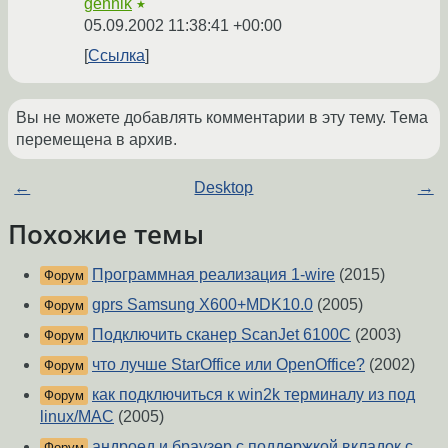
gennik
★
05.09.2002 11:38:41 +00:00
Ссылка
Вы не можете добавлять комментарии в эту тему. Тема
перемещена в архив.
←
Desktop
→
Похожие темы
Программная реализация 1-wire
(2015)
Форум
gprs Samsung X600+MDK10.0
(2005)
Форум
Подключить сканер ScanJet 6100C
(2003)
Форум
что лучше StarOffice или OpenOffice?
(2002)
Форум
как подключиться к win2k терминалу из под
Форум
linux/MAC
(2005)
андроед и браузер с поддержкой вкладок с
Форум