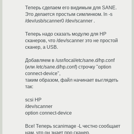
Теперь сделаем его видимым для SANE.
Это делается простым симлинком. ln -s
/dev/usb/scanner0 /dev/scanner .
Теперь надо сказать модулю для HP
сканеров, что /dev/scanner это не простой
сканер, а USB.
Добавляем в /usr/local/etc/sane.d/hp.conf
(или /etc/sane.d/hp.conf) строчку "option
connect-device",
таким образом, файл начинает выглядеть
так:
scsi HP
/dev/scanner
option connect-device
Все! Теперь scanimage -L честно сообщает
нам, что он знает про сканер.