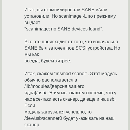
Итак, вы скомпилировали SANE и/или
установили. Но scanimage -L по прежнему
выдает
"scanimage: no SANE devices found".
Все это происходит от того, что изначально
SANE был заточен под SCSI устройства. Но
мы как
всегда, будем хитрее.
Итак, скажем "insmod scaner". Этот модуль
обычно располагается в
/lib/modules/{версия вашего
ядра}/usb/. Этим мы скажем системе, что у
нас все-таки есть сканер, да еще и на usb.
Если
модуль загрузился успешно, то
/dev/usb/scanner0 будет указывать на наш
сканер.