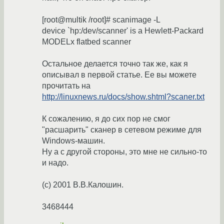
[root@multik /root]# scanimage -L
device `hp:/dev/scanner' is a Hewlett-Packard
MODELx flatbed scanner
Остальное делается точно так же, как я
описывал в первой статье. Ее вы можете
прочитать на
http://linuxnews.ru/docs/show.shtml?scaner.txt
К сожалению, я до сих пор не смог
"расшарить" сканер в сетевом режиме для
Windows-машин.
Ну а с другой стороны, это мне не сильно-то
и надо.
(с) 2001 В.В.Калошин.
3468444