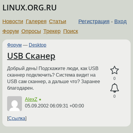
LINUX.ORG.RU
Новости
Галерея
Статьи
Регистрация
-
Вход
Форум
Опросы
Трекер
Поиск
Форум
—
Desktop
USB Сканер
Добрый день! Подскажите люди, как USB
сканнер подключить? Система видит на
0
USB сам сканнер, а дальше что? Заранее
благодарен.
0
AlexZ
★
05.09.2002 06:09:31 +00:00
Ссылка