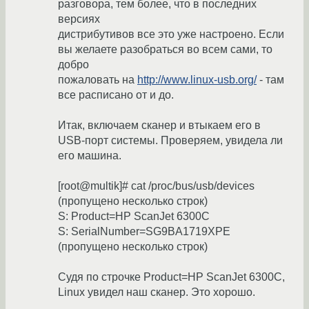
разговора, тем более, что в последних
версиях
дистрибутивов все это уже настроено. Если
вы желаете разобраться во всем сами, то
добро
пожаловать на
http://www.linux-usb.org/
- там
все расписано от и до.
Итак, включаем сканер и втыкаем его в
USB-порт системы. Проверяем, увидела ли
его машина.
[root@multik]# cat /proc/bus/usb/devices
(пропущено несколько строк)
S: Product=HP ScanJet 6300C
S: SerialNumber=SG9BA1719XPE
(пропущено несколько строк)
Судя по строчке Product=HP ScanJet 6300C,
Linux увидел наш сканер. Это хорошо.