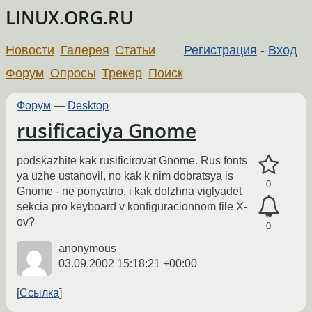
LINUX.ORG.RU
Новости
Галерея
Статьи
Регистрация
-
Вход
Форум
Опросы
Трекер
Поиск
Форум
—
Desktop
rusificaciya Gnome
podskazhite kak rusificirovat Gnome. Rus fonts
ya uzhe ustanovil, no kak k nim dobratsya is
0
Gnome - ne ponyatno, i kak dolzhna viglyadet
sekcia pro keyboard v konfiguracionnom file X-
ov?
0
anonymous
03.09.2002 15:18:21 +00:00
Ссылка