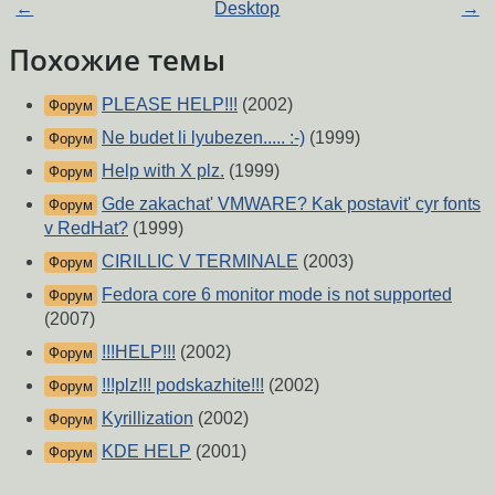
←
Desktop
→
Похожие темы
PLEASE HELP!!!
(2002)
Форум
Ne budet li lyubezen..... :-)
(1999)
Форум
Help with X plz.
(1999)
Форум
Gde zakachat' VMWARE? Kak postavit' cyr fonts
Форум
v RedHat?
(1999)
CIRILLIC V TERMINALE
(2003)
Форум
Fedora core 6 monitor mode is not supported
Форум
(2007)
!!!HELP!!!
(2002)
Форум
!!!plz!!! podskazhite!!!
(2002)
Форум
Kyrillization
(2002)
Форум
KDE HELP
(2001)
Форум