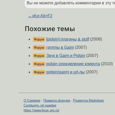
Вы не можете добавлять комментарии в эту т
←
xfce Alt+F2
Похожие темы
[pidgin] плагины & stuff
(2008)
Форум
группы в Gaim
(2007)
Форум
Звук в Gaim и Pidgin
(2007)
Форум
pidgin определение клиента
(2010)
Форум
pidgin(gaim) и url-лы
(2007)
Форум
О Сервере
-
Правила форума
-
Разметка Markdown
Сообщить об ошибке
https://www.linux.org.ru/