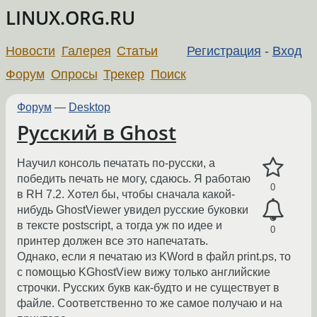
LINUX.ORG.RU
Новости
Галерея
Статьи
Регистрация
-
Вход
Форум
Опросы
Трекер
Поиск
Форум
—
Desktop
Русский в Ghost
Научил консоль печатать по-русски, а
победить печать не могу, сдаюсь. Я работаю
0
в RH 7.2. Хотел бы, чтобы сначала какой-
нибудь GhostViewer увидел русские буковки
в тексте postscript, а тогда уж по идее и
0
принтер должен все это напечатать.
Однако, если я печатаю из KWord в файл print.ps, то
с помощью KGhostView вижу только английские
строчки. Русских букв как-будто и не существует в
файле. Соответственно то же самое получаю и на