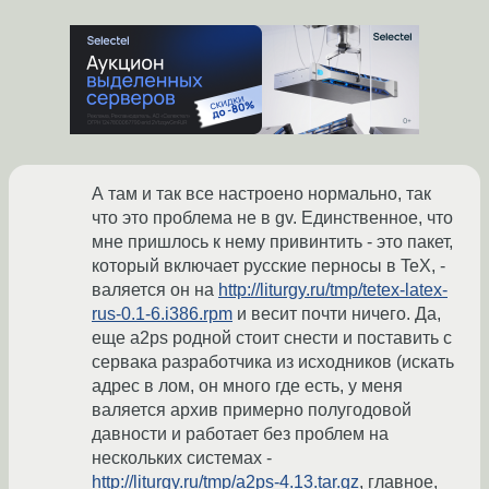
А там и так все настроено нормально, так
что это проблема не в gv. Единственное, что
мне пришлось к нему привинтить - это пакет,
который включает русские перносы в TeX, -
валяется он на
http://liturgy.ru/tmp/tetex-latex-
rus-0.1-6.i386.rpm
и весит почти ничего. Да,
еще a2ps родной стоит снести и поставить с
сервака разработчика из исходников (искать
адрес в лом, он много где есть, у меня
валяется архив примерно полугодовой
давности и работает без проблем на
нескольких системах -
http://liturgy.ru/tmp/a2ps-4.13.tar.gz
, главное,