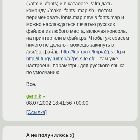
(./afm и ./fonts) и в каталоге ./afm дать
команду ./make_fonts_map.sh - потом
перименовать fonts.map.new в fonts.map и
можно наслаждаться печатью русских
файлов из любого места, включая консоль,
на принтер или в файл.ps. Чтобы уж совсем
ничего не делать - можешь закинуть в
/usr/etc файлы
http://liturgy.ru/tmp/a2ps.cfg
и
http://liturgy.ru/tmp/a2ps-site.cfg
- там уже
настроены параметры для русского языка
по умолчанию.
Все.
gennik
★
08.07.2002 18:41:56 +00:00
Ссылка
А не получилось :((