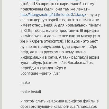
чтобы i18n шрифты с кириллицей к нему
подключены были, они там же лежат -
http://liturgy.ru/tmp/i18n-fonts-0.1.tar.gz
- ну и у
altlinux дернул aspell-rus, но это к печати не
имеет отношения. А для нормальной печати
в KDE - обязательно проставить ttf шрифты
из windows - и дальше все как по маслу (это
же и к Opera относится). Но a2ps - это бест,
лучше не придумаешь (для справки - a2ps --
help, да и на русском по нему полно
информации в сети). А так - распакуй архив
куда-нибудь (скажем в /usr/local/src/a2ps,
перейди в каталог a2ps и
./configure --prefix=/usr
make
make install
и потом слить из архива шрифтов файлы в
соответствующие каталоги /usr/share/a2ps