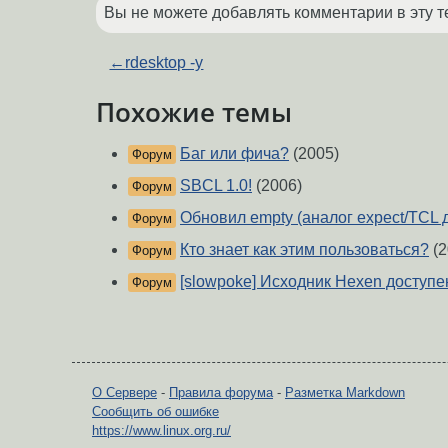
Вы не можете добавлять комментарии в эту т
←
rdesktop -y
Похожие темы
Баг или фича?
(2005)
Форум
SBCL 1.0!
(2006)
Форум
Обновил empty (аналог expect/TCL дл
Форум
Кто знает как этим пользоваться?
(2
Форум
[slowpoke] Исходник Hexen доступе
Форум
О Сервере
-
Правила форума
-
Разметка Markdown
Сообщить об ошибке
https://www.linux.org.ru/