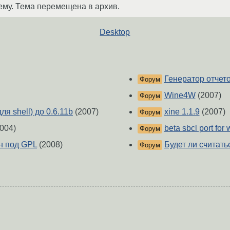
ему. Тема перемещена в архив.
Desktop
Генератор отчето
Форум
Wine4W
(2007)
Форум
я shell) до 0.6.11b
(2007)
xine 1.1.9
(2007)
Форум
004)
beta sbcl port for
Форум
н под GPL
(2008)
Будет ли считат
Форум