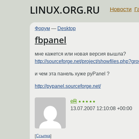
LINUX.ORG.RU
Новости
Г
Форум
—
Desktop
fbpanel
мне кажется или новая версия вышла?
http://sourceforge.net/project/showfiles.php?g
и чем эта панель хуже pyPanel ?
http://pypanel.sourceforge.net/
eR
★★★★★
13.07.2007 12:10:08 +00:00
Ссылка