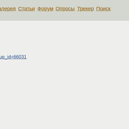
алерея
Статьи
Форум
Опросы
Трекер
Поиск
roup_id=66031