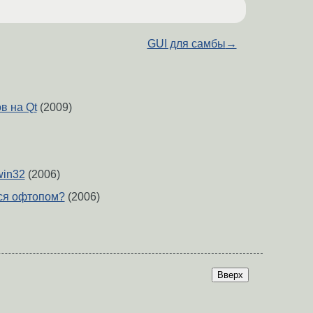
GUI для самбы
→
в на Qt
(2009)
 win32
(2006)
ься офтопом?
(2006)
Вверх