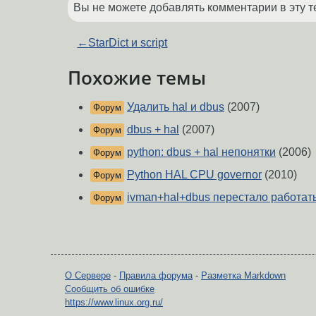
Вы не можете добавлять комментарии в эту т
←
StarDict и script
Похожие темы
Удалить hal и dbus
(2007)
Форум
dbus + hal
(2007)
Форум
python: dbus + hal непонятки
(2006)
Форум
Python HAL CPU governor
(2010)
Форум
ivman+hal+dbus перестало работат
Форум
О Сервере
-
Правила форума
-
Разметка Markdown
Сообщить об ошибке
https://www.linux.org.ru/