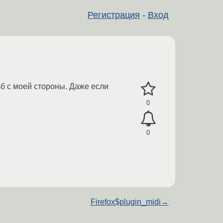
Регистрация
-
Вход
ьб с моей стороны. Даже если
0
0
Firefox$plugin_midi
→