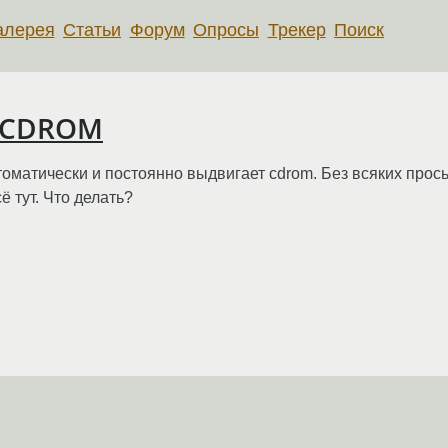
алерея
Статьи
Форум
Опросы
Трекер
Поиск
, CDROM
автоматически и постоянно выдвигает cdrom. Без всяких прос
ё тут. Что делать?