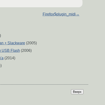
Firefox$plugin_midi
→
)
an + Slackware
(2005)
и USB Flash
(2006)
'a
(2014)
)
Вверх