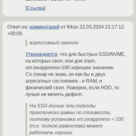
Ссылка
Ответ на:
комментарий
от firkax
22.03.2024 21:17:12
+00:00
агрессивный свапинг
Утверждается
, что для быстрых SSD/NVME,
на которых своп, или для zram,
vm.swappiness=100 хорошее значение.
Со zswap не знаю, он как бы в двух
агрегатных состояниях - и RAM, и
физический своп. Наверно, если HDD, то
лучше не менять дефолт.
На SSD-дисках эти подходы
практически равны по стоимости,
поэтому установка vm.swappiness = 100
(т.е. полное равенство) может
работать хорошо.