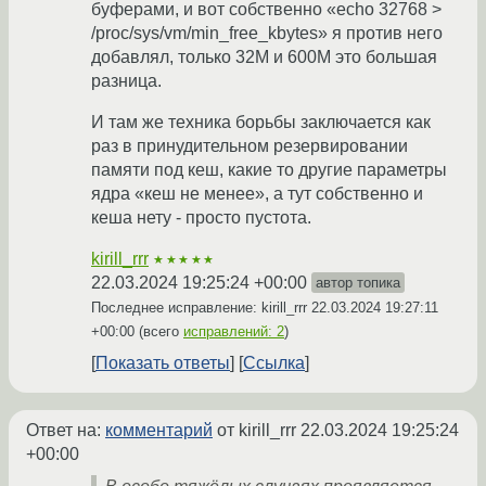
буферами, и вот собственно «echo 32768 >
/proc/sys/vm/min_free_kbytes» я против него
добавлял, только 32М и 600М это большая
разница.
И там же техника борьбы заключается как
раз в принудительном резервировании
памяти под кеш, какие то другие параметры
ядра «кеш не менее», а тут собственно и
кеша нету - просто пустота.
kirill_rrr
★★★★★
22.03.2024 19:25:24 +00:00
автор топика
Последнее исправление: kirill_rrr
22.03.2024 19:27:11
+00:00
(всего
исправлений: 2
)
Показать ответы
Ссылка
Ответ на:
комментарий
от kirill_rrr
22.03.2024 19:25:24
+00:00