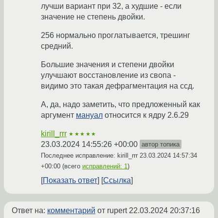
лучши вариант при 32, а худшие - если
значение не степень двойки.
256 нормально проглатывается, трешинг
средний.
Большие значения и степени двойки
улучшают восстановление из свопа -
видимо это такая дефрагментация на ссд.
А, да, надо заметить, что предложенный как
аргумент
мануал
относится к ядру 2.6.29
kirill_rrr
★★★★★
23.03.2024 14:55:26 +00:00
автор топика
Последнее исправление: kirill_rrr
23.03.2024 14:57:34
+00:00
(всего
исправлений: 1
)
Показать ответ
Ссылка
Ответ на:
комментарий
от rupert
22.03.2024 20:37:16