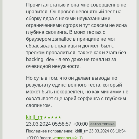
Прочитал статью и она мне совершенно не
нравится. Он провёл непонятный тест на
сборку ядра с некими неуказанными
ограничениями cgrops и тут совсем не ясна
глубина свопинга. В моих тестах с
браузером zsmalloc в принципе не мог
сбрасывать страницы и должен был с
треском провалиться, так же как и zram без
backing_dev - я его даже не гонял из за
очевидной ненужности.
Но суть в том, что он делает выводы по
результату единственного теста, который
может быть некорректен, но как минимум не
охватывает сценарий сёрфинга с глубоким
свопингом.
kirill_rrr
★★★★★
23.03.2024 05:58:57 +00:00
автор топика
Последнее исправление: kirill_rrr
23.03.2024 06:10:54
+00:00
(всего
исправлений: 1
)