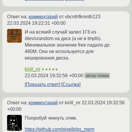
Ответ на:
комментарий
от vbcnthfkmnth123
22.03.2024 19:22:31 +00:00
И на всякий случай залил 1Гб из
/dev/urandom на диск (а не в tmpfs).
Минимальное значение free падало до
460М. Оно не используется для
кеширования диска.
kirill_rrr
★★★★★
22.03.2024 19:32:56 +00:00
автор топика
Показать ответ
Ссылка
Ответ на:
комментарий
от kirill_rrr
22.03.2024 19:32:56
+00:00
Попробуй чекнуть этим.
https://github.com/pixelb/ps_mem