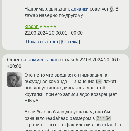
0
Например, для zram,
арчвики
советует
. В
zswap наверно по-другому.
krasnh
★★★★★
22.03.2024 20:06:01 +00:00
Показать ответ
Ссылка
Ответ на:
комментарий
от krasnh
22.03.2024 20:06:01
+00:00
Это не то что вредная оптимизация, а
64
абсурдная команда — значение
лежит
вне допустимого диапазона для этой
крутилки, при его записи ядро возвращает
EINVAL.
Если бы оно было допустимым, оно бы
2**64
означало readahead размером в
страниц — то есть фактически любой fault-in