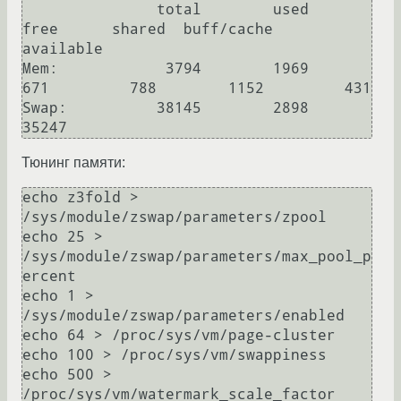
               total        used        
free      shared  buff/cache   
available

Mem:            3794        1969         
671         788        1152         431

Swap:          38145        2898       
Тюнинг памяти:
echo z3fold > 
/sys/module/zswap/parameters/zpool

echo 25 > 
/sys/module/zswap/parameters/max_pool_p
ercent

echo 1 > 
/sys/module/zswap/parameters/enabled

echo 64 > /proc/sys/vm/page-cluster

echo 100 > /proc/sys/vm/swappiness

echo 500 > 
/proc/sys/vm/watermark_scale_factor
