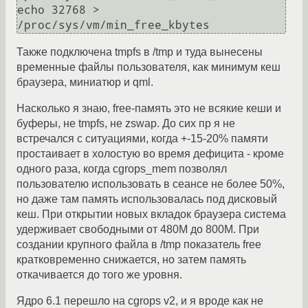
echo 32768 > 
Также подключена tmpfs в /tmp и туда вынесены
временные файлы пользователя, как минимум кеш
браузера, миниатюр и qml.
Насколько я знаю, free-память это не всякие кеши и
буферы, не tmpfs, не zswap. До сих пр я не
встречался с ситуациями, когда +-15-20% памяти
простаивает в холостую во время дефицита - кроме
одного раза, когда cgrops_mem позволял
пользователю использовать в сеансе не более 50%,
но даже там память использовалась под дисковый
кеш. При открытии новых вкладок браузера система
удерживает свободными от 480М до 800М. При
создании крупного файла в /tmp показатель free
кратковременно снижается, но затем память
откачивается до того же уровня.
Ядро 6.1 перешло на cgrops v2, и я вроде как не