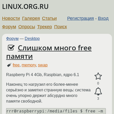
LINUX.ORG.RU
Новости
Галерея
Статьи
Регистрация
-
Вход
Форум
Опросы
Трекер
Поиск
Форум
—
Desktop
Слишком много free
памяти
free
,
memory
,
swap
Raspberry Pi 4 4Gb, Raspbian, ядро 6.1
0
Наконец то нагрузил его более-менее
серьёзно и заметил странную вещь: система
очень упорно держит абсурдно много
3
памяти свободной.
rrr@raspberrypi:/media/files $ free -m
