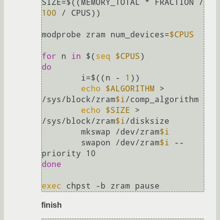
SIZE=$((MEMORY_TOTAL * FRACTION / 
100
 / CPUS))

modprobe zram num_devices=
$CPUS
for
 n 
in
 $(
seq
$CPUS
do
        i=$((n - 
1
))

echo
$ALGORITHM
 > 
/sys/block/zram
$i
/comp_algorithm

echo
$SIZE
 > 
/sys/block/zram
$i
/disksize

        mkswap /dev/zram
$i
        swapon /dev/zram
$i
 --
done
exec
finish