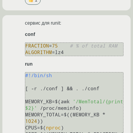
сервис для runit:
conf
FRACTION
=
75
# % of total RAM
ALGORITHM
run
#!/bin/sh
[ -r ./conf ] && . ./conf

MEMORY_KB=$(awk 
'/MemTotal/{print 
$2}'
 /proc/meminfo)

MEMORY_TOTAL=$((MEMORY_KB * 
1024
))

CPUS=$(
nproc
)
