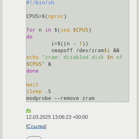
#!/bin/sh
CPUS=$(
nproc
)

for
 n 
in
 $(
seq
$CPUS
do
        i=$((n - 
1
))

        swapoff /dev/zram
$i
 && 
echo
"zram: disabled disk 
$n
 of 
$CPUS
"
done
wait
sleep
 .5

jfs
12.03.2025 13:06:23 +00:00
Ссылка