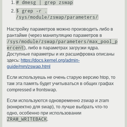
# dmesg | grep zswap
$ grep -r .
/sys/module/zswap/parameters/
Настройку параметров можно производить либо в
рантайме (через манипуляцию параметров в
/sys/module/zswap/parameters/max_pool_p
ercent
), либо в параметрах загрузки ядра.
Доступные параметры и их расшифровка описаны
здесь:
https://docs.kernel.org/admin-
guide/mm/zswap.html
Если используешь не очень старую версию htop, то
там эта память будет учитываться в общих графах
compressed и frontswap.
Если используются одновременно zswap и zram
(конкректно для swap), то лучше выбрать что-то
одно, особенно при использовании
ZRAM_WRITEBACK
.