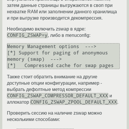
затем данные страницы выгружаются в своп при
нехватке RAM или заполнении данного хранилища
и при выгрузке производится декомпрессия.
Необходимо включить zswap в ядре:
CONFIG_ZSWAP=y
, либо в menuconfig:
Memory Management options  --->

[*] Support for paging of anonymous 
memory (swap)  --->

Также стоит обратить внимание на другие
доступные опции конфигурации, например -
выбрать дефолтные метод компрессии
CONFIG_ZSWAP_COMPRESSOR_DEFAULT_XXX
и
CONFIG_ZSWAP_ZPOOL_DEFAULT_XXX
аллокатор
.
Проверить сессию на наличие zswap можно
несколькими способами: