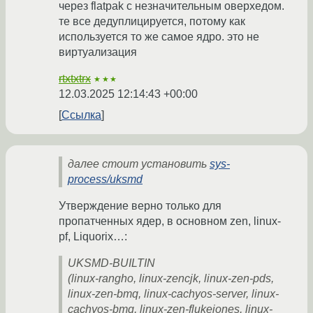
через flatpak с незначительным оверхедом.
те все дедуплицируется, потому как
используется то же самое ядро. это не
виртуализация
rtxtxtrx
★★★
12.03.2025 12:14:43 +00:00
Ссылка
далее стоит установить
sys-
process/uksmd
Утверждение верно только для
пропатченных ядер, в основном zen, linux-
pf, Liquorix…:
UKSMD-BUILTIN
(linux-rangho, linux-zencjk, linux-zen-pds,
linux-zen-bmq, linux-cachyos-server, linux-
cachyos-bmq, linux-zen-flukejones, linux-