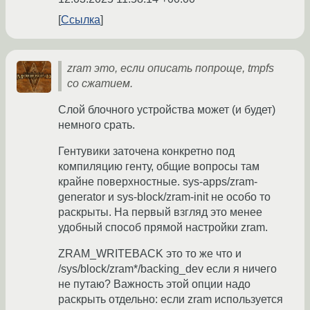
Ссылка
zram это, если описать попроще, tmpfs
со сжатием.
Слой блочного устройства может (и будет)
немного срать.
Гентувики заточена конкретно под
компиляцию генту, общие вопросы там
крайне поверхностные. sys-apps/zram-
generator и sys-block/zram-init не особо то
раскрыты. На первый взгляд это менее
удобный способ прямой настройки zram.
ZRAM_WRITEBACK это то же что и
/sys/block/zram*/backing_dev если я ничего
не путаю? Важность этой опции надо
раскрыть отдельно: если zram используется