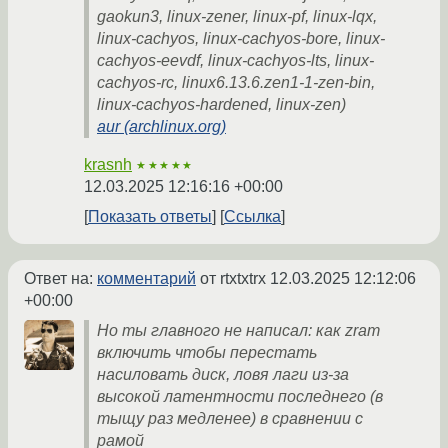
gaokun3, linux-zener, linux-pf, linux-lqx,
linux-cachyos, linux-cachyos-bore, linux-
cachyos-eevdf, linux-cachyos-lts, linux-
cachyos-rc, linux6.13.6.zen1-1-zen-bin,
linux-cachyos-hardened, linux-zen)
aur (archlinux.org)
krasnh
★★★★★
12.03.2025 12:16:16 +00:00
Показать ответы
Ссылка
Ответ на:
комментарий
от rtxtxtrx
12.03.2025 12:12:06
+00:00
Но ты главного не написал: как zram
включить чтобы перестать
насиловать диск, ловя лаги из-за
высокой латентности последнего (в
тыщу раз медленее) в сравнении с
рамой