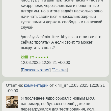
/proc/sys/vm/watermark_scale_factor - «новый
swappines», через сложные и непонятные
алгоримы, но в итоге задаёт насколько рано
начинать свопиться и насколько жирный
кусок памяти держать свободным на всякий
случай.
/proc/sys/vm/min_free_kbytes - а стоит ли его
сейчас трогать? А если стоит, то может
выкрутить в ноль?
kirill_rrr
★★★★★
12.03.2025 12:28:21 +00:00
Показать ответ
Ссылка
Ответ на:
комментарий
от kirill_rrr
12.03.2025 12:28:21
+00:00
Я последнее ядро собрал с новым LRU,
например, но буквально ещё даже не
перезагружался для тестирования, лол.