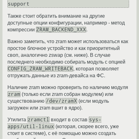
Также стоит обратить внимание на другие
доступные опции конфигурации, например - метод
ZRAM_BACKEND_XXX
компрессии
.
Важно заметить, что zram может использоваться как
простое блочное устройство и как приоритетный
своп, аналогично zswap (см. ниже). В случае
последнего необходимо собирать модуль с опцией
CONFIG_ZRAM_WRITEBACK
, которая позволяет
отгружать данные из zram-девайса на ФС.
Наличие zram можно проверить по наличию модуля
zram
(только если zram собран модулем) или
/dev/zramX
существованию
(если модуль
загружен или zram вшит в ядро).
zramctl
sys-
Утилита
входит в состав
apps/util-linux
(которая, скорее всего, уже
стоит в системе), с её помощью можно создать