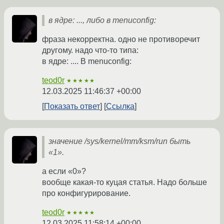
в ядре: ..., либо в menuconfig:
фраза некорректна. одно не противоречит
другому. надо что-то типа:
в ядре: .... В menuconfig:
teod0r
★★★★★
12.03.2025 11:46:37 +00:00
Показать ответ
Ссылка
значение /sys/kernel/mm/ksm/run быть
«1».
а если «0»?
вообще какая-то куцая статья. Надо больше
про конфигурирование.
teod0r
★★★★★
12.03.2025 11:58:14 +00:00