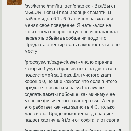
/sys/kernel/mm/lru_gen/enabled - Вкл/Выкл
MGLUR, новый планировщик памяти. В
районе ядер 6.1 - 6.9 активно патчился и
менял своё поведение. Я натыкался на
косяк когда он просто тупо не использовал
черверть объёма вообще ни подо что.
Предлагаю тестировать самостоятельно по
месту.
/proc/sys/vm/page-cluster - число страниц,
которые будут сбрасываться на диск своп-
подсистемой за 1 раз. Для чистого zram
хорошо 0, но мне кажется что если в итоге
придётся свопиться на ssd то лучше
сделать пакеты побоьше, как минимум не
меньше физического кластера ssd. А ещё
это работает как кеш записи в ФС, только
для свопа. Вроде помогает когда на диск
падает хаотичный i/o и от софта, и от свопа.