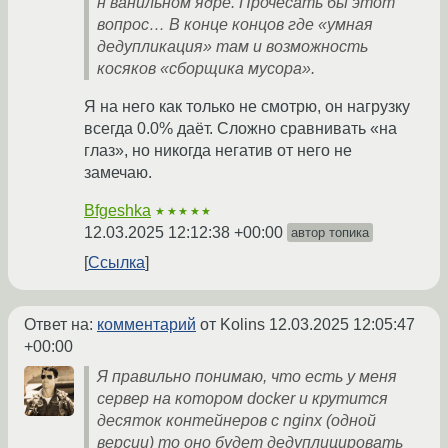
н ванильном ядре. Прочесать бы этот
вопрос… В конце концов где «умная
дедупликация» там и возможность
косяков «сборщика мусора».
Я на него как только не смотрю, он нагрузку
всегда 0.0% даёт. Сложно сравнивать «на
глаз», но никогда негатив от него не
замечаю.
Bfgeshka
★★★★★
12.03.2025 12:12:38 +00:00
автор топика
Ссылка
Ответ на:
комментарий
от Kolins
12.03.2025 12:05:47
+00:00
Я правильно понимаю, что есть у меня
сервер на котором docker и крутится
десяток контейнеров с nginx (одной
версии) то оно будет дедуплицировать