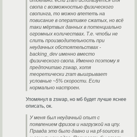
отдельно: если zram используется для
свопа с возможностью физического
свопинга, то можно влететь на
повисание в оперативке сжатых, но всё
таки мёртвых данных в потенциально
огромных количествах. Т.е. чтобы не
слить производительность при
неудачных обстоятельствах -
backing_dev именно вместо
физического свопа. Именно поэтому я
предпочитаю zswap, хотя
теоретически zram выигрывает
условные ~5% скорости. Если
нормально настроен.
Упомянул в zswap, но мб будет лучше яснее
описать, ок.
У меня был неудачный опыт с
появлением фризов и нагрузкой на цпу.
Правда это было давно и на pf-sources а