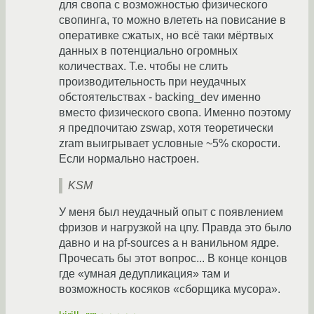
для свопа с возможностью физического
свопинга, то можно влететь на повисание в
оперативке сжатых, но всё таки мёртвых
данных в потенциально огромных
количествах. Т.е. чтобы не слить
производительность при неудачных
обстоятельствах - backing_dev именно
вместо физического свопа. Именно поэтому
я предпочитаю zswap, хотя теоретически
zram выигрывает условные ~5% скорости.
Если нормально настроен.
KSM
У меня был неудачный опыт с появлением
фризов и нагрузкой на цпу. Правда это было
давно и на pf-sources а н ванильном ядре.
Прочесать бы этот вопрос... В конце концов
где «умная дедупликация» там и
возможность косяков «сборщика мусора».