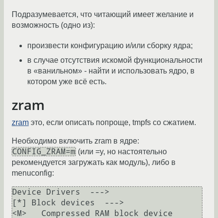
Подразумевается, что читающий имеет желание и
возможность (одно из):
произвести конфигурацию и/или сборку ядра;
в случае отсутствия искомой функциональности
в «ванильном» - найти и использовать ядро, в
котором уже всё есть.
zram
zram
это, если описать попроще, tmpfs со сжатием.
Необходимо включить zram в ядре:
CONFIG_ZRAM=m
(или =y, но настоятельно
рекомендуется загружать как модуль), либо в
menuconfig:
Device Drivers  --->

[*] Block devices  --->

<M>   Compressed RAM block device 