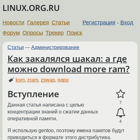
LINUX.ORG.RU
Новости
Галерея
Статьи
Регистрация
-
Вход
Форум
Опросы
Трекер
Поиск
Статьи
—
Администрирование
Как закалялся шакал: а где
можно download more ram?
ksm
,
zram
,
zswap
,
ядро
Вступление
7
Данная статья написана с целью
концентрации знаний о сжатии данных
оперативной памяти.
4
Я использую gentoo, поэтому имена пакетов будут
приводиться в формате этого дистрибутива.