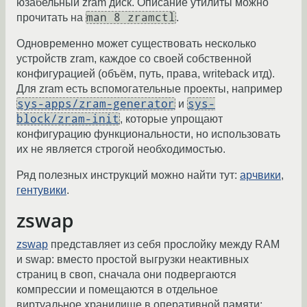
юзабельный zram диск. Описание утилиты можно
man 8 zramctl
прочитать на
.
Одновременно может существовать несколько
устройств zram, каждое со своей собственной
конфигурацией (объём, путь, права, writeback итд).
Для zram есть вспомогательные проекты, например
sys-apps/zram-generator
sys-
и
block/zram-init
, которые упрощают
конфигурацию функциональности, но использовать
их не является строгой необходимостью.
Ряд полезных инструкций можно найти тут:
арчвики
,
гентувики
.
zswap
zswap
представляет из себя прослойку между RAM
и swap: вместо простой выгрузки неактивных
страниц в своп, сначала они подвергаются
компрессии и помещаются в отдельное
виртуальное хранилище в оперативной памяти;