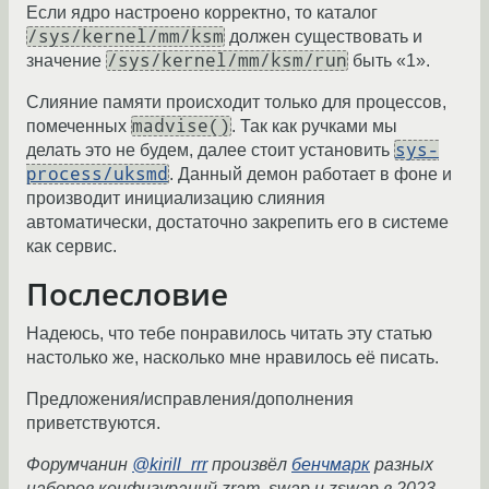
Если ядро настроено корректно, то каталог
/sys/kernel/mm/ksm
должен существовать и
/sys/kernel/mm/ksm/run
значение
быть «1».
Слияние памяти происходит только для процессов,
madvise()
помеченных
. Так как ручками мы
sys-
делать это не будем, далее стоит установить
process/uksmd
. Данный демон работает в фоне и
производит инициализацию слияния
автоматически, достаточно закрепить его в системе
как сервис.
Послесловие
Надеюсь, что тебе понравилось читать эту статью
настолько же, насколько мне нравилось её писать.
Предложения/исправления/дополнения
приветствуются.
Форумчанин
@kirill_rrr
произвёл
бенчмарк
разных
наборов конфигураций zram, swap и zswap в 2023.