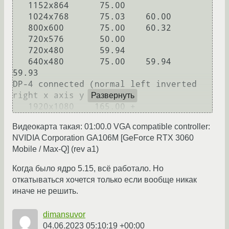
   1152x864      75.00  

   1024x768      75.03    60.00  

   800x600       75.00    60.32  

   720x576       50.00  

   720x480       59.94  

   640x480       75.00    59.94    
59.93  

DP-4 connected (normal left inverted 
right x axis y axis)

Развернуть
Видеокарта такая: 01:00.0 VGA compatible controller:
NVIDIA Corporation GA106M [GeForce RTX 3060
Mobile / Max-Q] (rev a1)
Когда было ядро 5.15, всё работало. Но
откатываться хочется только если вообще никак
иначе не решить.
dimansuvor
04.06.2023 05:10:19 +00:00