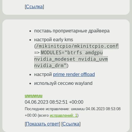
Ссылка
поставь проприетарные драйвера
настрой early kms
/mikinitcpio/mkinitcpio.conf
(
MODULES="btrfs amdgpu
=>
nvidia_modeset nvidia_uvm
nvidia_drm"
)
настрой
prime render offload
используй сессию wayland
uwuwuu
04.06.2023 08:52:51 +00:00
Последнее исправление: uwuwuu
04.06.2023 08:53:08
+00:00
(всего
исправлений: 1
)
Показать ответ
Ссылка