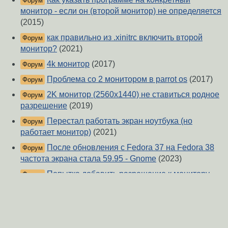
Форум
монитор - если он (второй монитор) не определяется
(2015)
как правильно из .xinitrc включить второй
Форум
монитор?
(2021)
4k монитор
(2017)
Форум
Проблема со 2 монитором в parrot os
(2017)
Форум
2K монитор (2560x1440) не ставиться родное
Форум
разрешение
(2019)
Перестал работать экран ноутбука (но
Форум
работает монитор)
(2021)
После обновления с Fedora 37 на Fedora 38
Форум
частота экрана стала 59.95 - Gnome
(2023)
Попытка добавить разрешение к монитору
Форум
вызывает ошибку
(2014)
Проблема с частотой кадров при подключении
Форум
второго монитора
(2022)