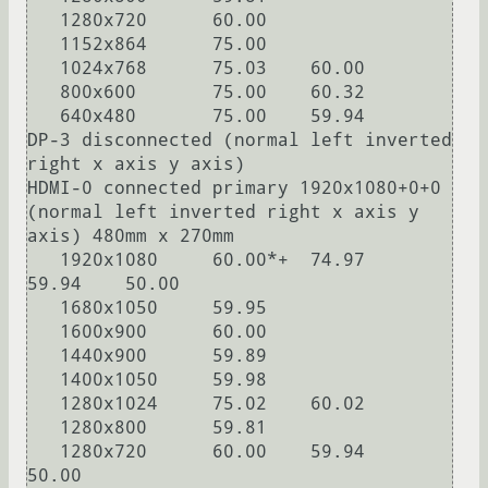
   1280x720      60.00  

   1152x864      75.00  

   1024x768      75.03    60.00  

   800x600       75.00    60.32  

   640x480       75.00    59.94  

DP-3 disconnected (normal left inverted 
right x axis y axis)

HDMI-0 connected primary 1920x1080+0+0 
(normal left inverted right x axis y 
axis) 480mm x 270mm

   1920x1080     60.00*+  74.97    
59.94    50.00  

   1680x1050     59.95  

   1600x900      60.00  

   1440x900      59.89  

   1400x1050     59.98  

   1280x1024     75.02    60.02  

   1280x800      59.81  

   1280x720      60.00    59.94    
50.00  
