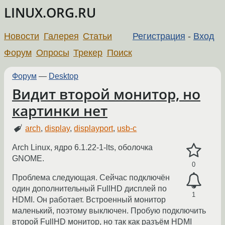
LINUX.ORG.RU
Новости
Галерея
Статьи
Регистрация
-
Вход
Форум
Опросы
Трекер
Поиск
Форум
—
Desktop
Видит второй монитор, но
картинки нет
arch
,
display
,
displayport
,
usb-c
Arch Linux, ядро 6.1.22-1-lts, оболочка
GNOME.
0
Проблема следующая. Сейчас подключён
один дополнительный FullHD дисплей по
1
HDMI. Он работает. Встроенный монитор
маленький, поэтому выключен. Пробую подключить
второй FullHD монитор, но так как разъём HDMI