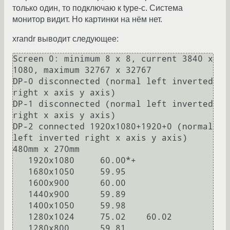
только один, то подключаю к type-c. Система
монитор видит. Но картинки на нём нет.
xrandr выводит следующее:
Screen 0: minimum 8 x 8, current 3840 x 
1080, maximum 32767 x 32767

DP-0 disconnected (normal left inverted 
right x axis y axis)

DP-1 disconnected (normal left inverted 
right x axis y axis)

DP-2 connected 1920x1080+1920+0 (normal 
left inverted right x axis y axis) 
480mm x 270mm

   1920x1080     60.00*+

   1680x1050     59.95  

   1600x900      60.00  

   1440x900      59.89  

   1400x1050     59.98  

   1280x1024     75.02    60.02  

   1280x800      59.81  
