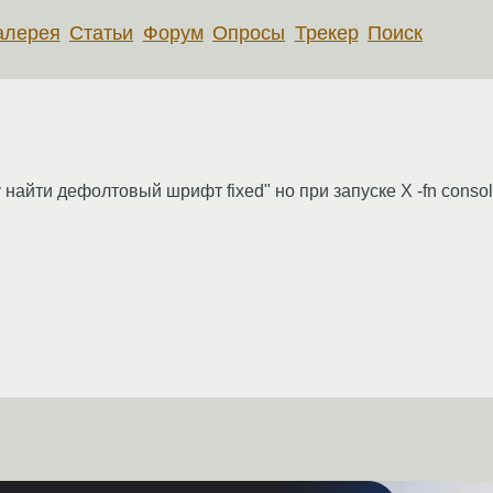
алерея
Статьи
Форум
Опросы
Трекер
Поиск
у найти дефолтовый шрифт fixed" но при запуске X -fn consol