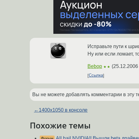
Исправьте пути к шриф
Ну или если ломает, то
Bebop
(
25.12.2006
★★
Ссылка
Вы не можете добавлять комментарии в эту т
←
1400х1050 в консоле
Похожие темы
All hail NVIDIA!! Вышли beta драйв
Форум