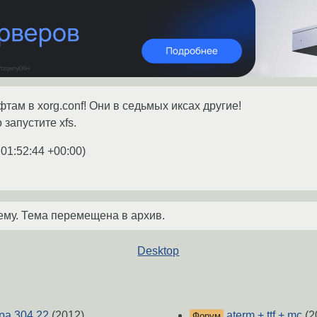
там в xorg.conf! Они в седьмых иксах другие!
 запустите xfs.
 01:52:44 +00:00
)
ему. Тема перемещена в архив.
Desktop
ера 304.22
(2012)
aterm + ttf + mc
(2
Форум