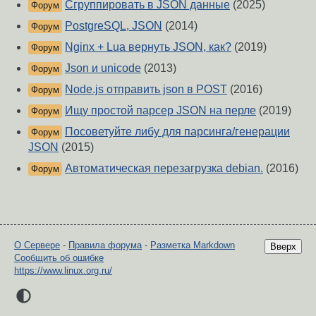
Сгруппировать в JSON данные
(2025)
Форум
PostgreSQL, JSON
(2014)
Форум
Nginx + Lua вернуть JSON, как?
(2019)
Форум
Json и unicode
(2013)
Форум
Node.js отправить json в POST
(2016)
Форум
Ищу простой парсер JSON на перле
(2019)
Форум
Посоветуйте либу для парсинга/генерации
Форум
JSON
(2015)
Автоматическая перезагрузка debian.
(2016)
Форум
О Сервере
-
Правила форума
-
Разметка Markdown
Вверх
Сообщить об ошибке
https://www.linux.org.ru/