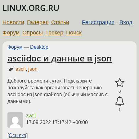
LINUX.ORG.RU
Новости
Галерея
Статьи
Регистрация
-
Вход
Форум
Опросы
Трекер
Поиск
Форум
—
Desktop
asciidoc и данные в json
ascii
,
json
Доброго времени суток. Подскажите
пожалуйста как организовать генерацию
0
asciidoc из json-файлов (обычный массив с
данными).
1
zwt1
17.09.2022 17:17:42 +00:00
Ссылка