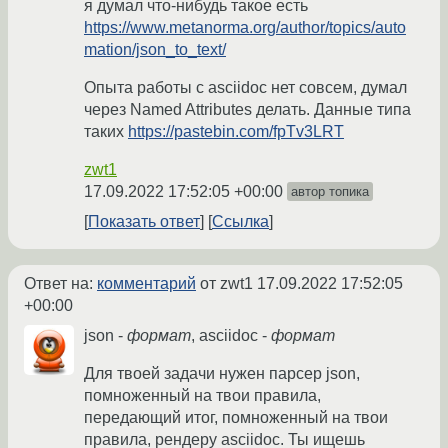
я думал что-нибудь такое есть
https://www.metanorma.org/author/topics/auto
mation/json_to_text/
Опыта работы с asciidoc нет совсем, думал
через Named Attributes делать. Данные типа
таких
https://pastebin.com/fpTv3LRT
zwt1
17.09.2022 17:52:05 +00:00
автор топика
Показать ответ
Ссылка
Ответ на:
комментарий
от zwt1
17.09.2022 17:52:05
+00:00
json -
формат
, asciidoc -
формат
Для твоей задачи нужен парсер json,
помноженный на твои правила,
передающий итог, помноженный на твои
правила, рендеру asciidoc. Ты ищешь