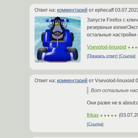
Ответ на:
комментарий
от ephecaff
03.07.202
Запусти Firefox с клю
резервные копии\Экс
остальные настройки с
Vsevolod-linuxoid
★★
Показать ответ
Ссылка
Ответ на:
комментарий
от Vsevolod-linuxoid
0
Вот остальные наст
Они разве не в about:c
firkax
(
03.07.2
★★★★★
Ссылка