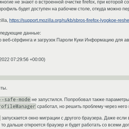
многие не знают о встроенной очистке firefox, при которой 
профиль будет доступен на рабочем столе, откуда можно п
illa,
https://support.mozilla.org/ru/kb/sbros-firefox-lyogkoe-res
 следующие данные:
ю веб-сёрфинга и загрузок Пароли Куки Информацию для 
2022 07:29:56 +00:00
)
ты.
--safe-mode
не запустился. Попробовал также параметр
rofileManager
сработал, но решить проблему через него 
n
запускается окно миграции с другого браузера. Даже если 
о), то дальше откроется браузер и будет работать со всеми 