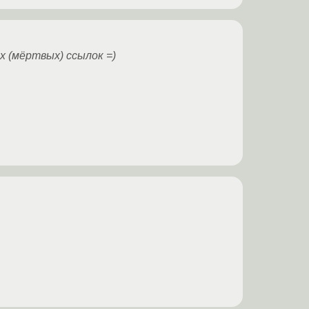
х (мёртвых) ссылок =)