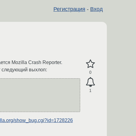
Регистрация
-
Вход
ется Mozilla Crash Reporter.
ёт следующий выхлоп:
0
1
zilla.org/show_bug.cgi?id=1728226