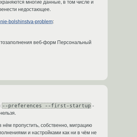
сохраняются многие данные, в том числе и
еренести недостающее.
henie-bolshinstva-problem
:
автозаполнения веб-форм Персональный
--preferences --first-startup
ы
-
нельзя.
в нём пропустить, собственно, миграцию
дополнениями и настройками как ни в чём не