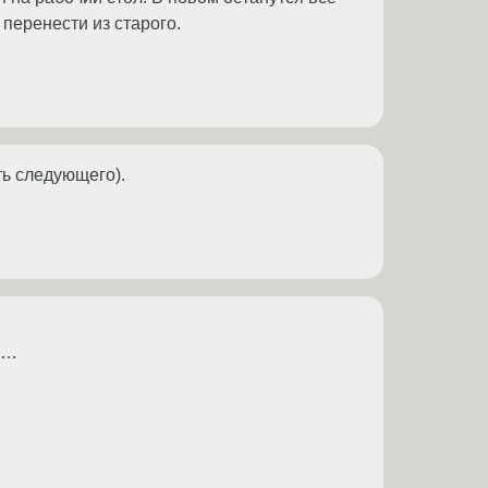
 перенести из старого.
ть следующего).
ль…