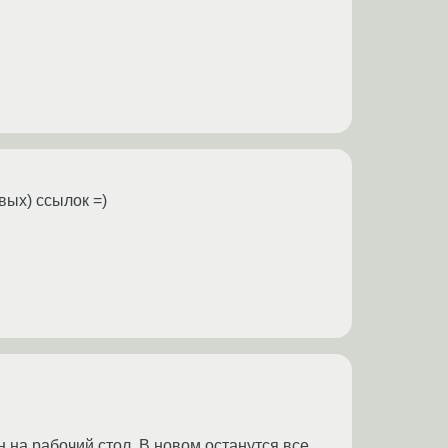
вых) ссылок =)
н на рабочий стол. В новом останутся все