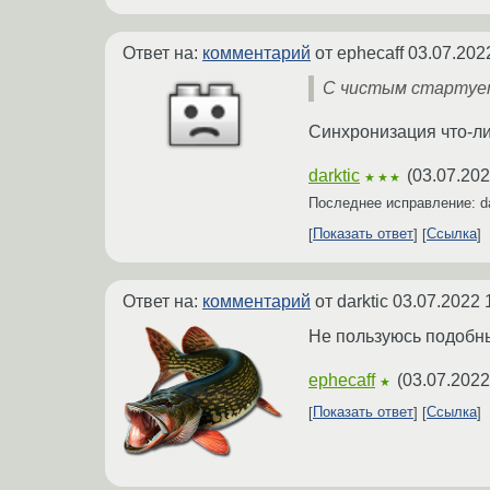
Ответ на:
комментарий
от ephecaff
03.07.202
С чистым стартует,
Синхронизация что-л
darktic
(
03.07.202
★★★
Последнее исправление: d
Показать ответ
Ссылка
Ответ на:
комментарий
от darktic
03.07.2022 
Не пользуюсь подобн
ephecaff
(
03.07.2022
★
Показать ответ
Ссылка