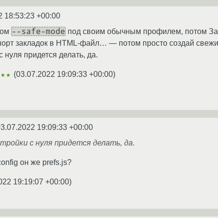
2 18:53:23 +00:00
--safe-mode
чом
под своим обычным профилем, потом За
порт закладок в HTML-файл… — потом просто создай свежи
 нуля придется делать, да.
(
03.07.2022 19:09:33 +00:00
)
★★★
3.07.2022 19:09:33 +00:00
ройки с нуля придется делать, да.
onfig он же prefs.js?
022 19:19:07 +00:00
)