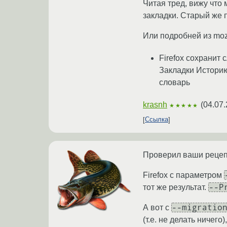
Читая тред, вижу что 
закладки. Старый же 
Или подробней из moz
Firefox сохранит
Закладки Истори
словарь
krasnh
(
04.07.
★★★★★
Ссылка
Проверил ваши рецеп
Firefox с параметром
--P
тот же результат.
--migratio
А вот с
(т.е. не делать ничег