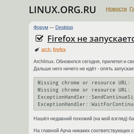
LINUX.ORG.RU
Новости
Г
Форум
—
Desktop
Firefox не запускае
arch
,
firefox
Archlinux. Обновился сегодня, прилетел и свеж
Дальше него ничего не идёт - опять запускае
Missing chrome or resource URL: 
Missing chrome or resource URL: 
ExceptionHandler::SendContinueSi
Нашёл недавний похожий (на мой взгляд) баг
На главной Арча никаких соответствующих 