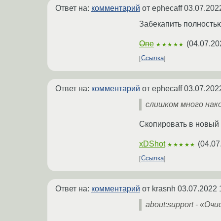
Ответ на:
комментарий
от ephecaff
03.07.202
Забекапить полностью 
One
(
04.07.20
★★★★★
Ссылка
Ответ на:
комментарий
от ephecaff
03.07.202
слишком много нако
Скопировать в новый
xDShot
(
04.07
★★★★★
Ссылка
Ответ на:
комментарий
от krasnh
03.07.2022 
about:support - «Оч