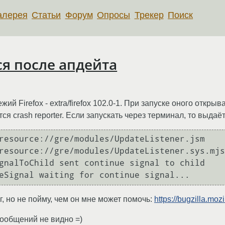
алерея
Статьи
Форум
Опросы
Трекер
Поиск
тся после апдейта
ий Firefox - extra/firefox 102.0-1. При запуске оного открыва
тся crash reporter. Если запускать через терминал, то выда
resource://gre/modules/UpdateListener.jsm

resource://gre/modules/UpdateListener.sys.mjs

gnalToChild sent continue signal to child

, но не пойму, чем он мне может помочь:
https://bugzilla.mo
сообщений не видно =)