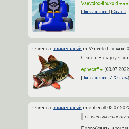
Vsevolod-linuxoid
★★
Показать ответ
Ссылка
Ответ на:
комментарий
от Vsevolod-linuxoid
0
С чистым стартует, но
ephecaff
(
03.07.2022
★
Показать ответы
Ссылка
Ответ на:
комментарий
от ephecaff
03.07.202
С чистым старту
Попробовать, about:su