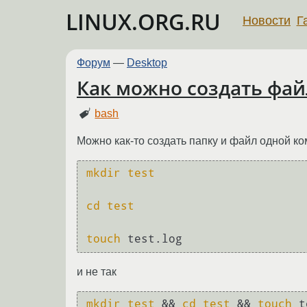
LINUX.ORG.RU
Новости
Г
Форум
—
Desktop
Как можно создать файл
bash
Можно как-то создать папку и файл одной кома
mkdir
test
cd
test
touch
и не так
mkdir
test
 && 
cd
test
 && 
touch