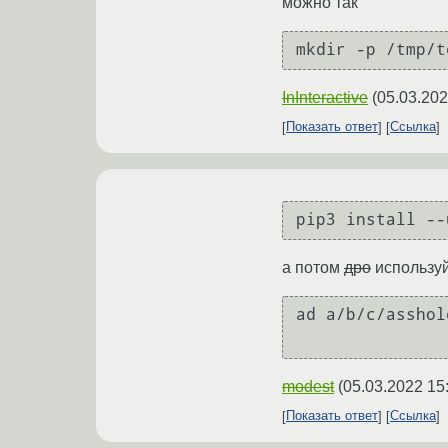
можно так
InInteractive
(
05.03.202
Показать ответ
Ссылка
а потом
дро
используй
ad a/b/c/asshole
modest
(
05.03.2022 15
Показать ответ
Ссылка