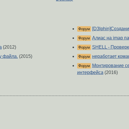
[D3lphin]Создан
Форум
Алиас на imap пап
Форум
а
(2012)
SHELL - Проверк
Форум
у файла.
(2015)
неработает коман
Форум
Монтирование се
Форум
интерфейса
(2016)