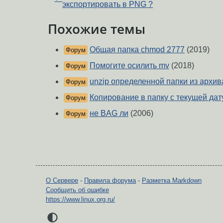
экспортировать в PNG ?
Похожие темы
Общая папка chmod 2777
(2019)
Форум
Помогите осилить mv
(2018)
Форум
unzip определенной папки из архив
Форум
Копирование в папку с текущей дат
Форум
не BAG ли
(2006)
Форум
О Сервере
-
Правила форума
-
Разметка Markdown
Сообщить об ошибке
https://www.linux.org.ru/