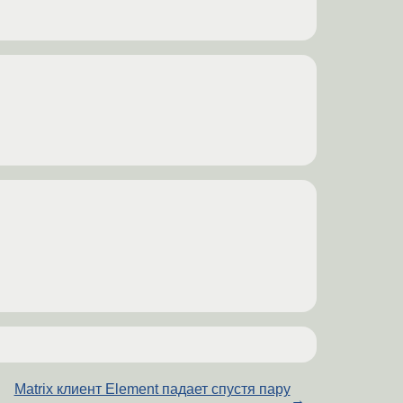
Matrix клиент Element падает спустя пару
→