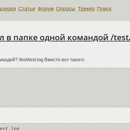
алерея
Статьи
Форум
Опросы
Трекер
Поиск
 в папке одной командой /test/t
ндой? /test/test.log Вместо вот такого: