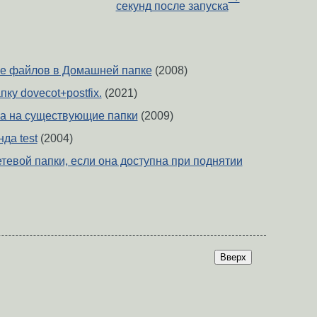
секунд после запуска
ие файлов в Домашней папке
(2008)
ку dovecot+postfix.
(2021)
а на существующие папки
(2009)
да test
(2004)
тевой папки, если она доступна при поднятии
Вверх