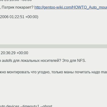
, Патрик покарает?
http://gentoo-wiki.com/HOWTO_Auto_moun
.2006 01:22:51 +00:00
)
 20:36:29 +00:00
то autofs для локальных носителей? Это для NFS.
жно монтировать что угодно, только маны почитать надо man 5
auto.devices --timeout=1 --ghost