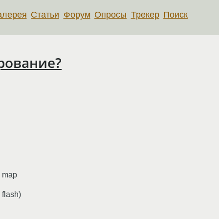
алерея
Статьи
Форум
Опросы
Трекер
Поиск
рование?
е map
flash)