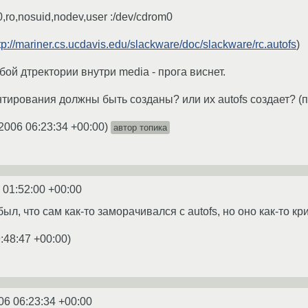
,ro,nosuid,nodev,user :/dev/cdrom0
tp://mariner.cs.ucdavis.edu/slackware/doc/slackware/rc.autofs
)
ой дтректории внутри media - прога виснет.
онтирования должны быть созданы? или их autofs создает? (пр
2006 06:23:34 +00:00
)
автор топика
 01:52:00 +00:00
был, что сам как-то заморачивался с autofs, но оно как-то 
:48:47 +00:00
)
06 06:23:34 +00:00