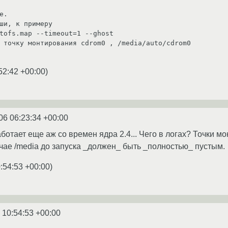
.

ши, к примеру

tofs.map --timeout=1 --ghost

 точку монтирования cdrom0 , /media/auto/cdrom0

52:42 +00:00
)
06 06:23:34 +00:00
ботает еще аж со времен ядра 2.4... Чего в логах? Точки м
учае /media до запуска _должен_ быть _полностью_ пустым.
:54:53 +00:00
)
 10:54:53 +00:00