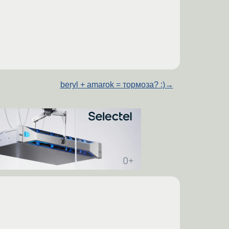
beryl + amarok = тормоза? :)
→