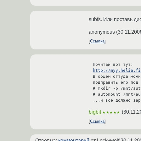
subfs. Или поставь ди
anonymous
(
30.11.200
Ссылка
http://myy.helia.fi
В общем оттуда можн
подправить его под 
# mkdir -p /mnt/aut
# automount /mnt/au
...и все должно зар
bigbit
(
30.11.2
★★★★★
Ссылка
Ответ на:
комментарий
от Lockywolf
30.11.20