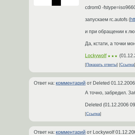
cdrom0 -fstype=iso9660
запускаем rc.autofs (
ht
и при обращении к люб
Да, кстати, а точки м
Lockywolf
(
01.12.
★★★
Показать ответы
Ссылка
Ответ на:
комментарий
от Deleted
01.12.2006
А точно, забредил. За
Deleted
(
01.12.2006 09
Ссылка
Ответ на:
комментарий
от Lockywolf
01.12.20