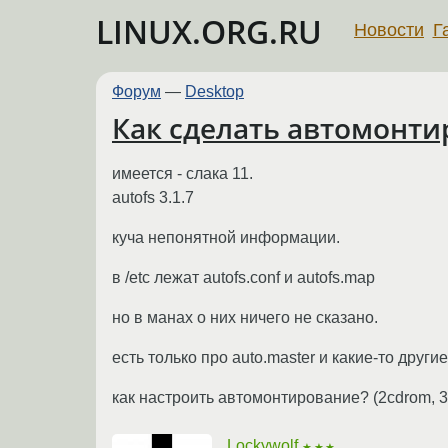
LINUX.ORG.RU
Новости
Г
Форум
—
Desktop
Как сделать автомонти
имеется - слака 11.
autofs 3.1.7
куча непонятной информации.
в /etc лежат autofs.conf и autofs.map
но в манах о них ничего не сказано.
есть только про auto.master и какие-то други
как настроить автомонтирование? (2cdrom, 3 
Lockywolf
★★★