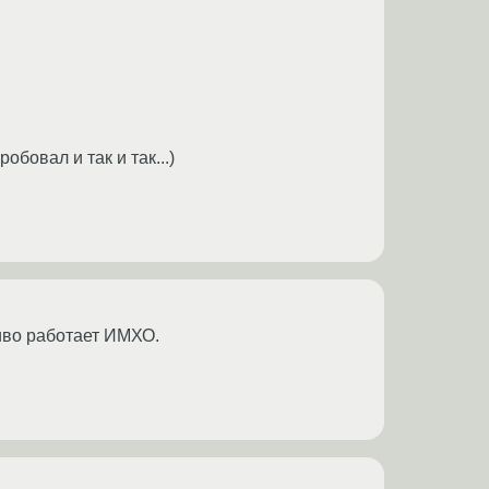
обовал и так и так...)
криво работает ИМХО.