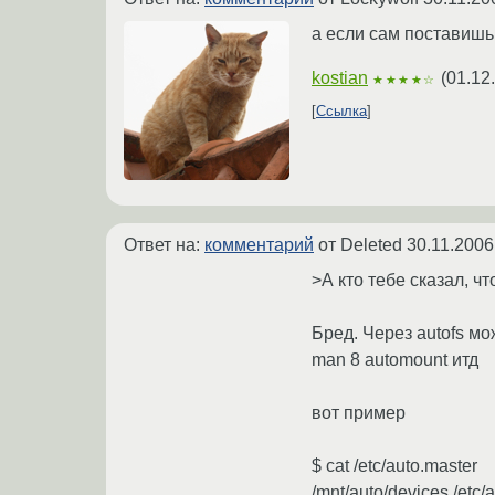
а если сам поставишь
kostian
(
01.12
★★★★☆
Ссылка
Ответ на:
комментарий
от Deleted
30.11.2006
>А кто тебе сказал, ч
Бред. Через autofs мо
man 8 automount итд
вот пример
$ cat /etc/auto.master
/mnt/auto/devices /etc/