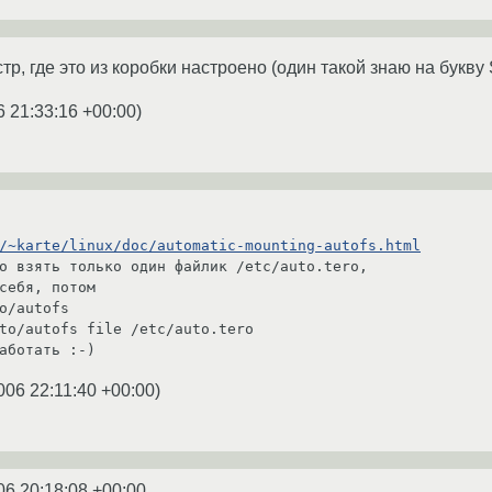
стр, где это из коробки настроено (один такой знаю на букву
6 21:33:16 +00:00
)
/~karte/linux/doc/automatic-mounting-autofs.html
о взять только один файлик /etc/auto.tero,

себя, потом

o/autofs

to/autofs file /etc/auto.tero

аботать :-)
006 22:11:40 +00:00
)
06 20:18:08 +00:00