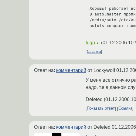
Хорошь! работает все
В auto.master пропи
/media/auto /etc/au
autofs создаст твою
fugu
(
01.12.2006 10:
★
Ссылка
Ответ на:
комментарий
от Lockywolf
01.12.20
У меня все отлично ра
надо. т.е в данном сл
Deleted
(
01.12.2006 10
Показать ответ
Ссылка
Ответ на:
комментарий
от Deleted
01.12.2006