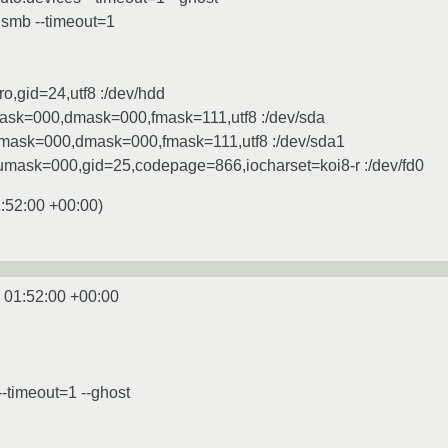
.smb --timeout=1
o,gid=24,utf8 :/dev/hdd
umask=000,dmask=000,fmask=111,utf8 :/dev/sda
,umask=000,dmask=000,fmask=111,utf8 :/dev/sda1
w,umask=000,gid=25,codepage=866,iocharset=koi8-r :/dev/fd0
:52:00 +00:00
)
 01:52:00 +00:00
--timeout=1 --ghost